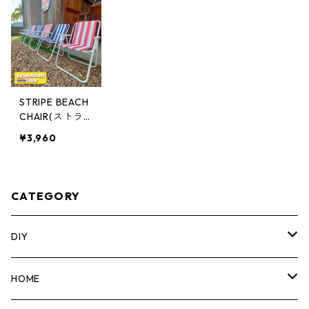
STRIPE BEACH
CHAIR(ストラ
イプビーチチェ
¥3,960
ア) 折り畳みビ
ーチチェア [ブ
ルー/レッド] PI
CNICCHAIR ST
CATEGORY
BC
DIY
マーカー
HOME