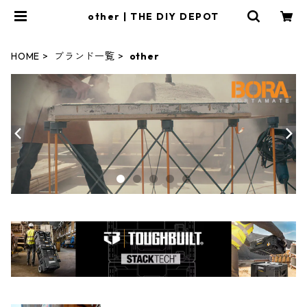
other | THE DIY DEPOT
HOME
ブランド一覧
other