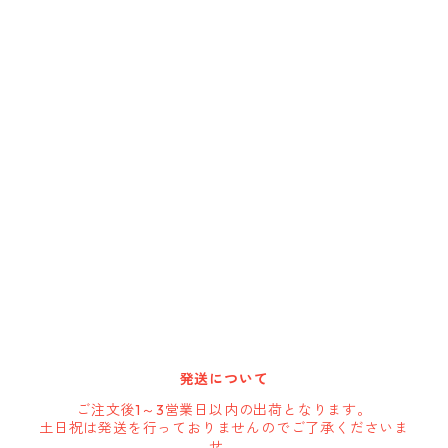
Cargoloc
DELTA/MT
DEWALT
DRIPLESS
GATE-TECH
HARBOR FREIGHT
発送について
HOLSTERY
ご注文後1～3営業日以内の出荷となります。
土日祝は発送を行っておりませんのでご了承くださいま
せ。