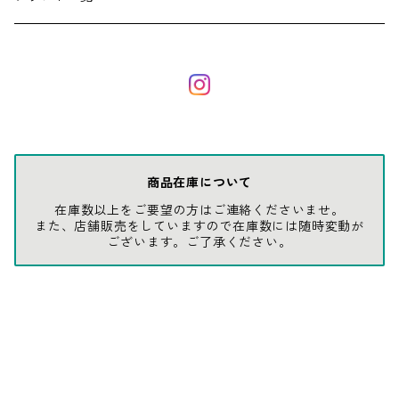
ソックス
AMES
キャップ
BARNEL
グローブ
BEHRENS
商品在庫について
在庫数以上をご要望の方はご連絡くださいませ。
グラス
BELL
また、店舗販売をしていますので在庫数には随時変動が
ございます。ご了承ください。
バッグ
BORA
ウォレット・カードケース
BUCKET BOSS
BUCKET GRIPS