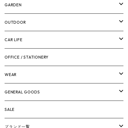
計測機器
5ガロンバケツ
GARDEN
腰袋・ツールホルスター
キッチン
剪定ばさみ
OUTDOOR
工具箱
日用品
ガーデンツール
スツール
CAR LIFE
作業台
ボディケア
ガーデンチェア
バンジーバンド
メンテナンスグッズ
OFFICE / STATIONERY
脚立
キャビネット・ツールハンガー
ストレージボックス
車内グッズ
WEAR
ケミカル
冬季用品
クーラーボックス
車外グッズ
トップス
GENERAL GOODS
その他
その他
ナイフ
芳香剤
ボトムス
ウォレット
SALE
アンダーウェア
エアーフレッシュナー
ブランド一覧