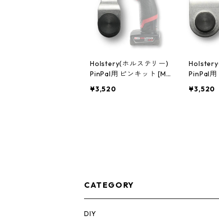
Holstery(ホルステリー)
Holste
PinPal用 ピンキット [Mil
PinPal
waukee M12] HLS5180
waukee 
¥3,520
¥3,520
CATEGORY
DIY