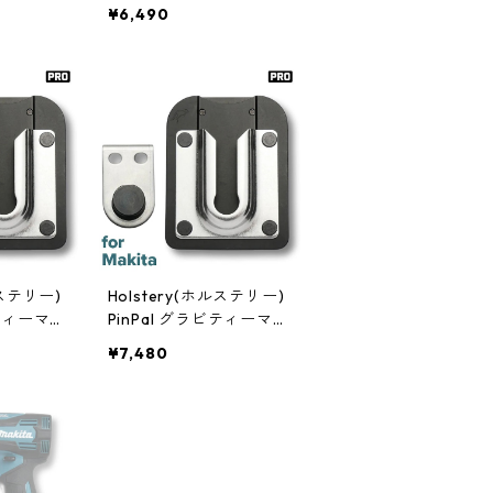
S1071
¥6,490
ルステリー)
Holstery(ホルステリー)
ビティーマス
PinPal グラビティーマス
ALT] HL
ター PRO [Makita] HLS6
¥7,480
070