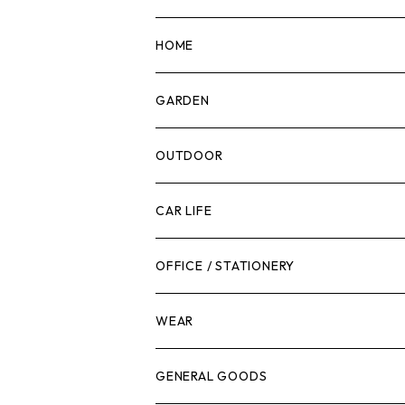
マーカー
HOME
計測機器
5ガロンバケツ
GARDEN
腰袋・ツールホルスター
キッチン
剪定ばさみ
OUTDOOR
工具箱
日用品
ガーデンツール
スツール
CAR LIFE
作業台
ボディケア
ガーデンチェア
バンジーバンド
メンテナンスグッズ
OFFICE / STATIONERY
脚立
キャビネット・ツールハンガー
ストレージボックス
車内グッズ
WEAR
ケミカル
冬季用品
クーラーボックス
車外グッズ
トップス
GENERAL GOODS