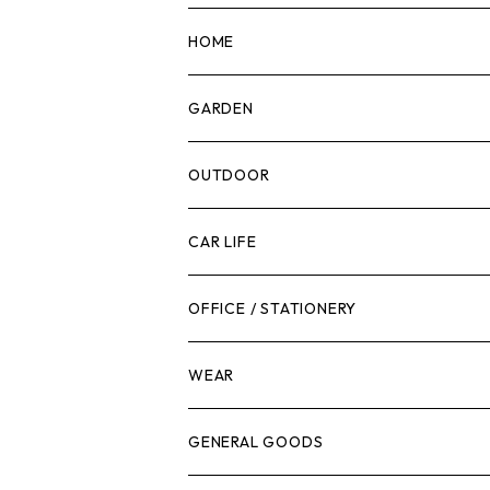
マーカー
HOME
計測機器
5ガロンバケツ
GARDEN
腰袋・ツールホルスター
キッチン
剪定ばさみ
OUTDOOR
工具箱
日用品
ガーデンツール
スツール
CAR LIFE
作業台
ボディケア
ガーデンチェア
バンジーバンド
メンテナンスグッズ
OFFICE / STATIONERY
脚立
キャビネット・ツールハンガー
ストレージボックス
車内グッズ
WEAR
ケミカル
冬季用品
クーラーボックス
車外グッズ
トップス
GENERAL GOODS