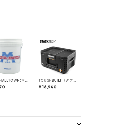
HALLTOWN(マ
TOUGHBUILT（タフビ
ルタウン) 5ガロ
ルト）STACK TECH(ス
70
¥16,940
ツ MT-5GB
タックテック) ツール
ボックス50 TB-B1-B-
50