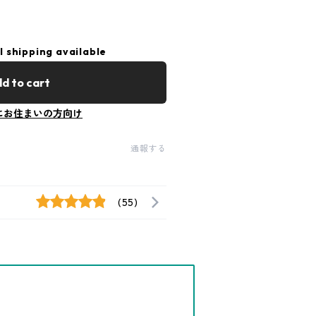
l shipping available
d to cart
にお住まいの方向け
通報する
(55)