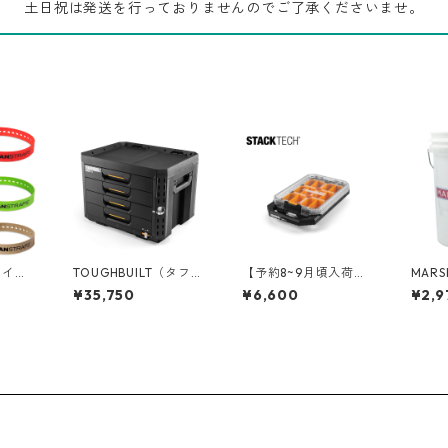
土日祝は発送を行っておりませんのでご了承くださいませ。
(タイタ
TOUGHBUILT（タフビ
【予約8~9月頃入荷】T
MARS
 インダ
ルト）STACK TECH(ス
OUGHBUILT（タフビ
ーシャ
¥35,750
¥6,600
¥2,9
ンチ/
タックテック) 4ドロワ
ルト）STACK TECH(ス
ンバケ
ーボックス（サイドロ
タックテック) オーガ
ラック/
ック） TB-B1-D-74
ナイザー【ハーフサイ
0125
ズ】 TB-B1-O-10C