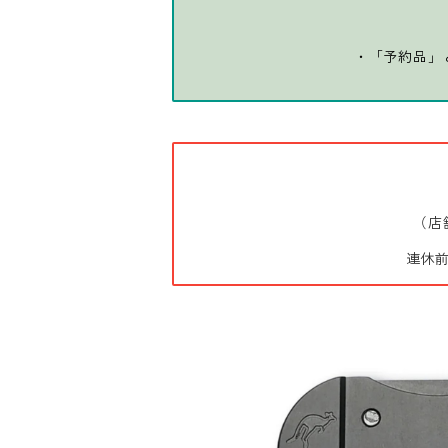
・「予約品」
（店
連休