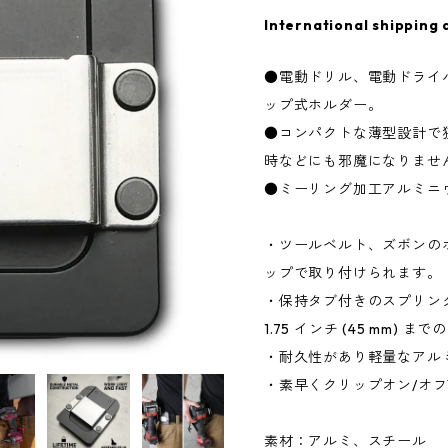
International shipping 
●電動ドリル、電動ドライ
ップ式ホルダー。
●コンパクトな薄型設計で
時などにも邪魔になりませ
●ミーリング加工アルミニ
・ツールベルト、ズボンの
ップで取り付けられます。
・保持タブ付きのスプリン
1.75 インチ (45 mm) 
・耐久性があり軽量なアル
・素早くクリップオン/オ
素材：アルミ、スチール