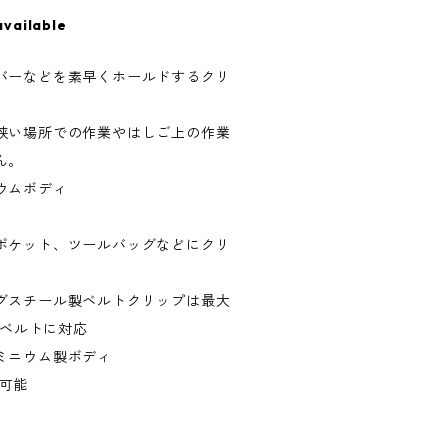
available
バーなどを素早くホールドするクリ
狭い場所での作業やはしご上の作業
ん。
ウムボディ
ポケット、ツールバッグなどにクリ
グスチール製ベルトクリップは最大
までのベルトに対応
ミニウム製ボディ
フ可能