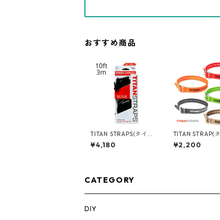
おすすめ商品
TITAN STRAPS(タイタ
TITAN STRAP
ンストラップ ) メタル
ンストラップ )
¥4,180
¥2,200
スピードカム 2PACK 1
ストリアル 25イ
0ft/3m SC-MTL-011
64cm レッド/オレン
0-BLK
ジ/グリーン/ブ
コヨーテ TSI-
CATEGORY
DIY