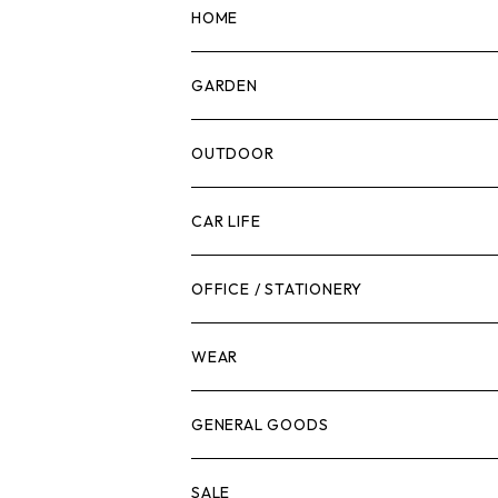
マーカー
HOME
計測機器
5ガロンバケツ
GARDEN
腰袋・ツールホルスター
キッチン
剪定ばさみ
OUTDOOR
工具箱
日用品
ガーデンツール
スツール
CAR LIFE
作業台
ボディケア
ガーデンチェア
バンジーバンド
メンテナンスグッズ
OFFICE / STATIONERY
脚立
キャビネット・ツールハンガー
ストレージボックス
車内グッズ
WEAR
ケミカル
冬季用品
クーラーボックス
車外グッズ
トップス
GENERAL GOODS
その他
その他
ナイフ
芳香剤
ボトムス
ウォレット
SALE