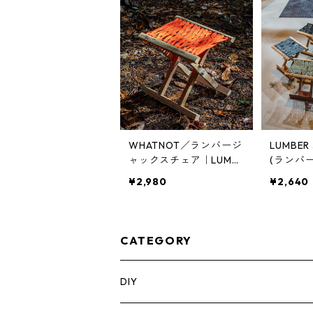
WHATNOT／ランバージ
LUMBER 
ャックスチェア｜LUMBE
(ランバ
R JACKS CHAIR 木製折
ェア) 
¥2,980
¥2,640
り畳みアウトドアチェア
トドアチェ
LJC-01-OR
CATEGORY
DIY