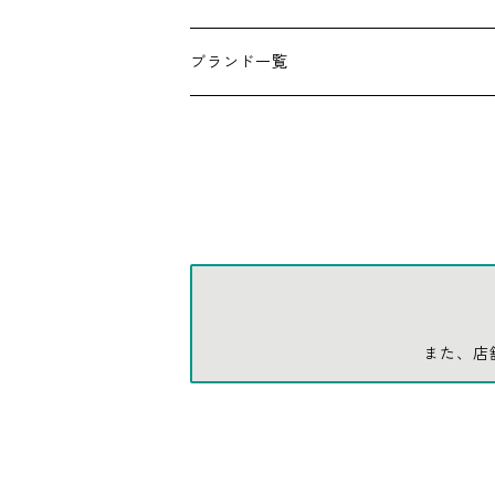
アンダーウェア
エアーフレッシュナー
ブランド一覧
ソックス
AMES
キャップ
BARNEL
グローブ
BEHRENS
グラス
BELL
また、店
バッグ
BORA
ウォレット・カードケース
BUCKET BOSS