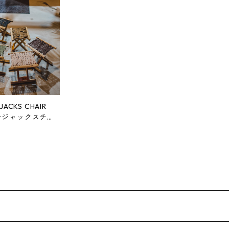
JACKS CHAIR
ージャックスチ
木製折り畳みアウ
ア LUM-CH