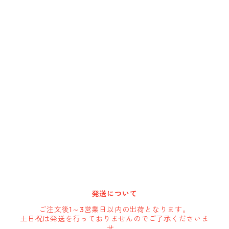
Cargoloc
DELTA/MT
DEWALT
DRIPLESS
GATE-TECH
HARBOR FREIGHT
発送について
HOLSTERY
ご注文後1～3営業日以内の出荷となります。
土日祝は発送を行っておりませんのでご了承くださいま
せ。