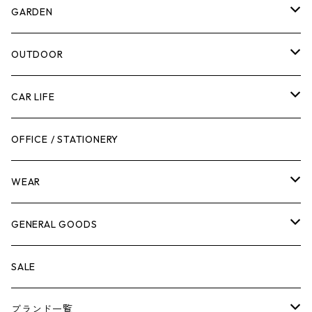
計測機器
5ガロンバケツ
GARDEN
腰袋・ツールホルスター
キッチン
剪定ばさみ
OUTDOOR
工具箱
日用品
ガーデンツール
スツール
CAR LIFE
作業台
ボディケア
ガーデンチェア
バンジーバンド
メンテナンスグッズ
OFFICE / STATIONERY
脚立
キャビネット・ツールハンガー
ストレージボックス
車内グッズ
WEAR
ケミカル
冬季用品
クーラーボックス
車外グッズ
トップス
GENERAL GOODS
その他
その他
ナイフ
芳香剤
ボトムス
ウォレット
SALE
アンダーウェア
エアーフレッシュナー
ブランド一覧