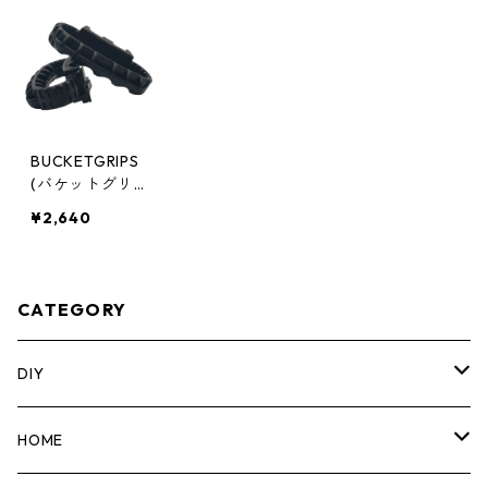
BUCKETGRIPS
(バケットグリ
ップス) バケッ
¥2,640
トグリップス B
LK [ペア] BG10
00BLK1
CATEGORY
DIY
マーカー
HOME