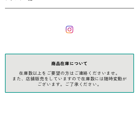
ソックス
AMES
キャップ
BARNEL
グローブ
BEHRENS
商品在庫について
在庫数以上をご要望の方はご連絡くださいませ。
グラス
BELL
また、店舗販売をしていますので在庫数には随時変動が
ございます。ご了承ください。
バッグ
BORA
ウォレット・カードケース
BUCKET BOSS
BUCKET GRIPS