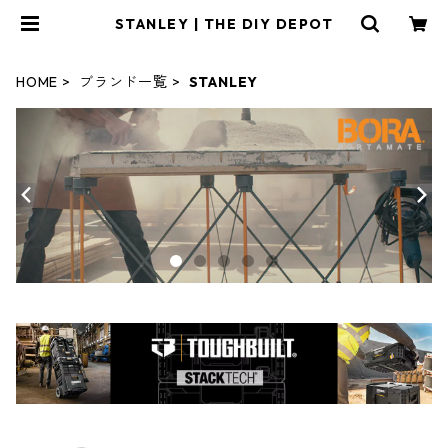
STANLEY | THE DIY DEPOT
HOME
ブランド一覧
STANLEY