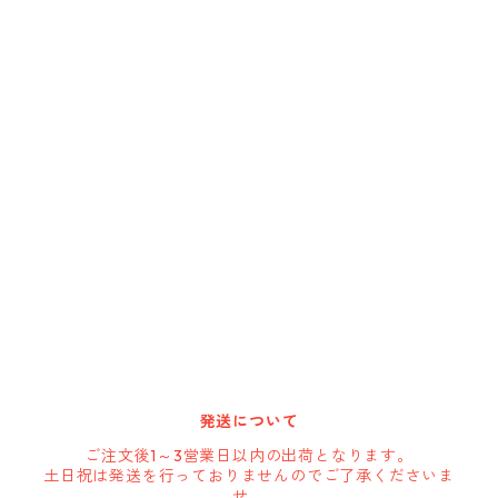
Cargoloc
DELTA/MT
DEWALT
DRIPLESS
GATE-TECH
HARBOR FREIGHT
発送について
HOLSTERY
ご注文後1～3営業日以内の出荷となります。
土日祝は発送を行っておりませんのでご了承くださいま
せ。