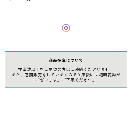
ソックス
AMES
キャップ
BARNEL
グローブ
BEHRENS
商品在庫について
在庫数以上をご要望の方はご連絡くださいませ。
グラス
BELL
また、店舗販売をしていますので在庫数には随時変動が
ございます。ご了承ください。
バッグ
BORA
ウォレット・カードケース
BUCKET BOSS
BUCKET GRIPS