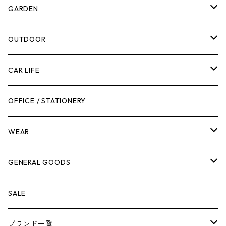
計測機器
5ガロンバケツ
GARDEN
腰袋・ツールホルスター
キッチン
剪定ばさみ
OUTDOOR
工具箱
日用品
ガーデンツール
スツール
CAR LIFE
作業台
ボディケア
ガーデンチェア
バンジーバンド
メンテナンスグッズ
OFFICE / STATIONERY
脚立
キャビネット・ツールハンガー
ストレージボックス
車内グッズ
WEAR
ケミカル
冬季用品
クーラーボックス
車外グッズ
トップス
GENERAL GOODS
その他
その他
ナイフ
芳香剤
ボトムス
ウォレット
SALE
アンダーウェア
エアーフレッシュナー
ブランド一覧