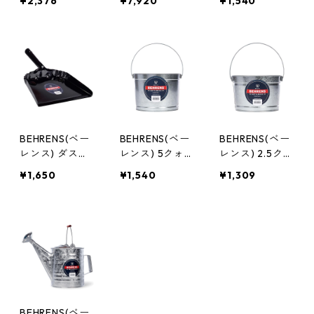
¥2,376
¥7,920
¥1,540
ンネル スチー
ラック スチー
ール製 石炭シ
ル製漏斗 ロー
ル製 バケツ B9
ャベル 17PCS
ト じょうご GF
07P
51
BEHRENS(ベー
BEHRENS(ベー
BEHRENS(ベー
レンス) ダスト
レンス) 5クォ
レンス) 2.5クォ
パン ブラック
ートペイントペ
ートペイントペ
¥1,650
¥1,540
¥1,309
スチール製 ち
ール スチール
ール スチール
りとり BS810
製バケツ B35
製バケツ B325
BEHRENS(ベー