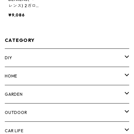
レンス) 2ガロ
ンスチールじょ
¥9,086
うろ Hot Dippe
d 208RH
CATEGORY
DIY
マーカー
HOME
計測機器
5ガロンバケツ
GARDEN
腰袋・ツールホルスター
キッチン
剪定ばさみ
OUTDOOR
工具箱
日用品
ガーデンツール
スツール
CAR LIFE