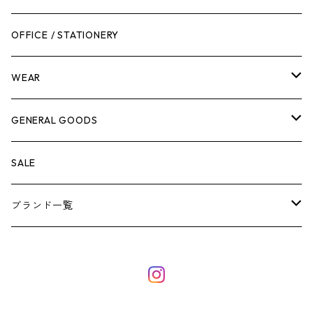
作業台
ボディケア
ガーデンチェア
バンジーバンド
メンテナンスグッズ
OFFICE / STATIONERY
脚立
キャビネット・ツールハンガー
ストレージボックス
車内グッズ
WEAR
ケミカル
冬季用品
クーラーボックス
車外グッズ
トップス
GENERAL GOODS
その他
その他
ナイフ
芳香剤
ボトムス
ウォレット
SALE
アンダーウェア
エアーフレッシュナー
ブランド一覧
ソックス
AMES
キャップ
BARNEL