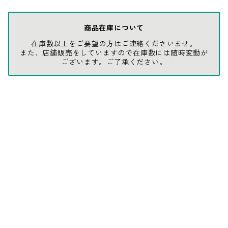
グローブ
BEHRENS
商品在庫について
在庫数以上をご要望の方はご連絡くださいませ。
グラス
BELL
また、店舗販売をしていますので在庫数には随時変動が
ございます。ご了承ください。
バッグ
BORA
ウォレット・カードケース
BUCKET BOSS
BUCKET GRIPS
Cargoloc
DELTA/MT