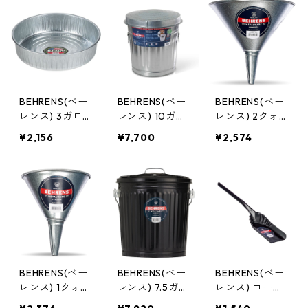
BEHRENS(ベー
BEHRENS(ベー
BEHRENS(ベー
レンス) 3ガロ
レンス) 10ガロ
レンス) 2クォ
ンユーティリテ
ンダストボック
ートスチールフ
¥2,156
¥7,700
¥2,574
ィーパン スチ
ス（ふた付き）
ァンネル スチ
ール製タブ ア
ゴミ箱 スチー
ール製漏斗 ロ
メリカ製 バケ
ル製ペール ア
ート じょうご
ツ 2168
メリカ製 6210
GF52
BEHRENS(ベー
BEHRENS(ベー
BEHRENS(ベー
レンス) 1クォー
レンス) 7.5ガロ
レンス) コール
トスチールファ
ンバケット ブ
シャベル スチ