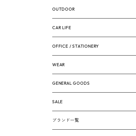
腰袋・ツールホルスター
キッチン
剪定ばさみ
OUTDOOR
工具箱
日用品
ガーデンツール
スツール
CAR LIFE
作業台
ボディケア
ガーデンチェア
バンジーバンド
メンテナンスグッズ
OFFICE / STATIONERY
脚立
キャビネット・ツールハンガー
ストレージボックス
車内グッズ
WEAR
ケミカル
冬季用品
クーラーボックス
車外グッズ
トップス
GENERAL GOODS
その他
その他
ナイフ
芳香剤
ボトムス
ウォレット
SALE
アンダーウェア
エアーフレッシュナー
ブランド一覧