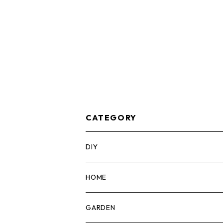
CATEGORY
DIY
マーカー
HOME
計測機器
5ガロンバケツ
GARDEN