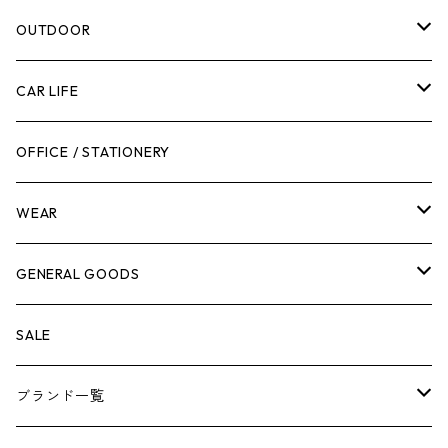
腰袋・ツールホルスター
キッチン
剪定ばさみ
OUTDOOR
工具箱
日用品
ガーデンツール
スツール
CAR LIFE
作業台
ボディケア
ガーデンチェア
バンジーバンド
メンテナンスグッズ
OFFICE / STATIONERY
脚立
キャビネット・ツールハンガー
ストレージボックス
車内グッズ
WEAR
ケミカル
冬季用品
クーラーボックス
車外グッズ
トップス
GENERAL GOODS
その他
その他
ナイフ
芳香剤
ボトムス
ウォレット
SALE
アンダーウェア
エアーフレッシュナー
ブランド一覧