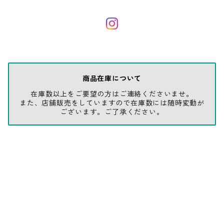
ソックス
AMES
キャップ
BARNEL
グローブ
BEHRENS
商品在庫について
在庫数以上をご要望の方はご連絡くださいませ。
グラス
BELL
また、店舗販売をしていますので在庫数には随時変動が
ございます。ご了承ください。
バッグ
BORA
ウォレット・カードケース
BUCKET BOSS
BUCKET GRIPS
Cargoloc