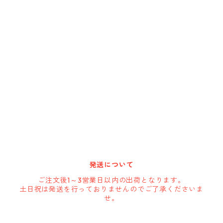
DELTA/MT
DEWALT
DRIPLESS
GATE-TECH
HARBOR FREIGHT
発送について
HOLSTERY
ご注文後1～3営業日以内の出荷となります。
土日祝は発送を行っておりませんのでご了承くださいま
せ。
IGLOO