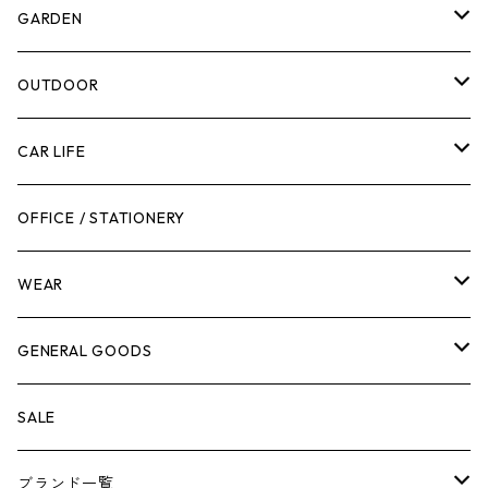
計測機器
5ガロンバケツ
GARDEN
腰袋・ツールホルスター
キッチン
剪定ばさみ
OUTDOOR
工具箱
日用品
ガーデンツール
スツール
CAR LIFE
作業台
ボディケア
ガーデンチェア
バンジーバンド
メンテナンスグッズ
OFFICE / STATIONERY
脚立
キャビネット・ツールハンガー
ストレージボックス
車内グッズ
WEAR
ケミカル
冬季用品
クーラーボックス
車外グッズ
トップス
GENERAL GOODS
その他
その他
ナイフ
芳香剤
ボトムス
ウォレット
SALE
アンダーウェア
エアーフレッシュナー
ブランド一覧