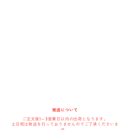
Cargoloc
DELTA/MT
DEWALT
DRIPLESS
GATE-TECH
HARBOR FREIGHT
発送について
HOLSTERY
ご注文後1～3営業日以内の出荷となります。
土日祝は発送を行っておりませんのでご了承くださいま
せ。