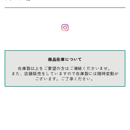
ソックス
AMES
キャップ
BARNEL
グローブ
BEHRENS
商品在庫について
在庫数以上をご要望の方はご連絡くださいませ。
グラス
BELL
また、店舗販売をしていますので在庫数には随時変動が
ございます。ご了承ください。
バッグ
BORA
ウォレット・カードケース
BUCKET BOSS
BUCKET GRIPS