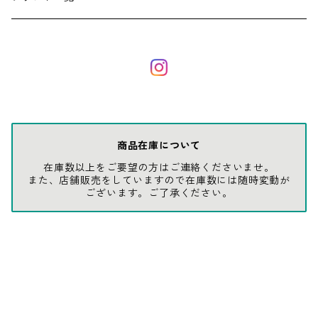
ソックス
AMES
キャップ
BARNEL
グローブ
BEHRENS
商品在庫について
在庫数以上をご要望の方はご連絡くださいませ。
グラス
BELL
また、店舗販売をしていますので在庫数には随時変動が
ございます。ご了承ください。
バッグ
BORA
ウォレット・カードケース
BUCKET BOSS
BUCKET GRIPS