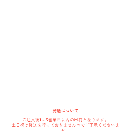
Cargoloc
DELTA/MT
DEWALT
DRIPLESS
GATE-TECH
HARBOR FREIGHT
発送について
HOLSTERY
ご注文後1～3営業日以内の出荷となります。
土日祝は発送を行っておりませんのでご了承くださいま
せ。