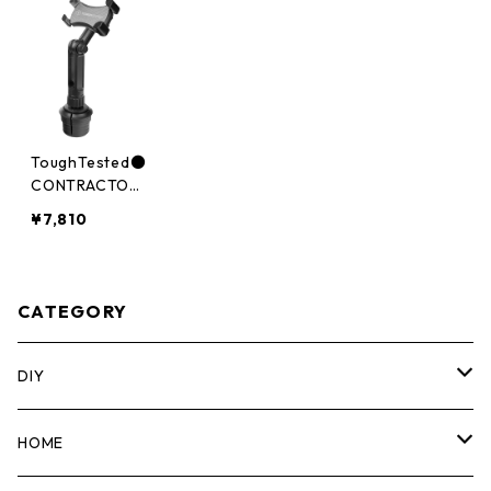
ToughTested●
CONTRACTOR
モバイルドリン
¥7,810
クホルダーマウ
ントClowGrip
TT-4S-BOOM
CATEGORY
DIY
マーカー
HOME