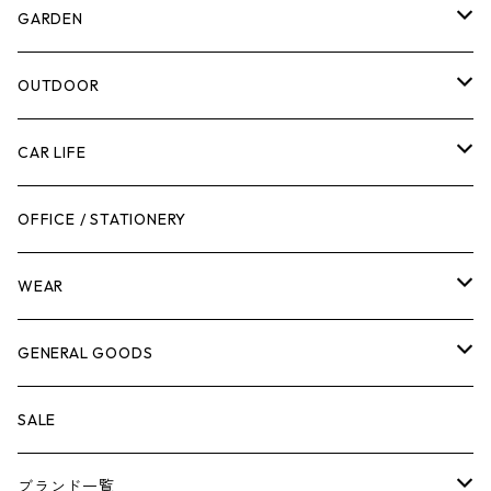
計測機器
5ガロンバケツ
GARDEN
腰袋・ツールホルスター
キッチン
剪定ばさみ
OUTDOOR
工具箱
日用品
ガーデンツール
スツール
CAR LIFE
作業台
ボディケア
ガーデンチェア
バンジーバンド
メンテナンスグッズ
OFFICE / STATIONERY
脚立
キャビネット・ツールハンガー
ストレージボックス
車内グッズ
WEAR
ケミカル
冬季用品
クーラーボックス
車外グッズ
トップス
GENERAL GOODS
その他
その他
ナイフ
芳香剤
ボトムス
ウォレット
SALE
アンダーウェア
エアーフレッシュナー
ブランド一覧