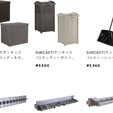
ST(サンキャス
SUNCAST(サンキャス
SUNCAST(サ
2ガロンデッキボッ
ト) ウッディーダストボ
ト) スノーシャ
ーヒー/ストーニ
ックス 屋外用ゴミ箱 ラ
ック] SN1250B
¥9,900
¥3,960
0
タン調コーヒー/ライト
トープ GH