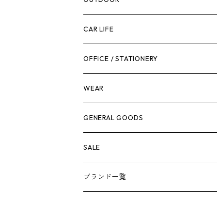
工具箱
日用品
ガーデンツール
スツール
CAR LIFE
作業台
ボディケア
ガーデンチェア
バンジーバンド
メンテナンスグッズ
OFFICE / STATIONERY
脚立
キャビネット・ツールハンガー
ストレージボックス
車内グッズ
WEAR
ケミカル
冬季用品
クーラーボックス
車外グッズ
トップス
GENERAL GOODS
その他
その他
ナイフ
芳香剤
ボトムス
ウォレット
SALE
アンダーウェア
エアーフレッシュナー
ブランド一覧
ソックス
AMES