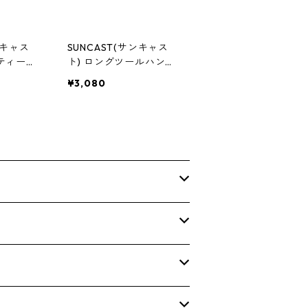
ンキャス
SUNCAST(サンキャス
リティーシ
ト) ロングツールハンガ
製 V757
ー アメリカ製 V748P
¥3,080