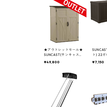
★アウトレットセール★
SUNCA
SUNCAST(サンキャス
ト) 2
ト) ウッディートールキ
クス コ
¥49,800
¥7,150
ャビネット（ワイド）ア
ー SS50
メリカ製 BMS5700