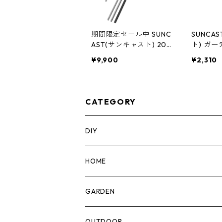
期間限定セール中 SUNC
SUNCA
AST(サンキャスト) 20ft
ト) ガ
伸縮性ルーフレーキ ア
ガー アメ
¥9,900
¥2,310
メリカ製 SRR2100
CATEGORY
DIY
マーカー
HOME
計測機器
5ガロンバケツ
GARDEN
腰袋・ツールホルスター
キッチン
剪定ばさみ
OUTDOOR