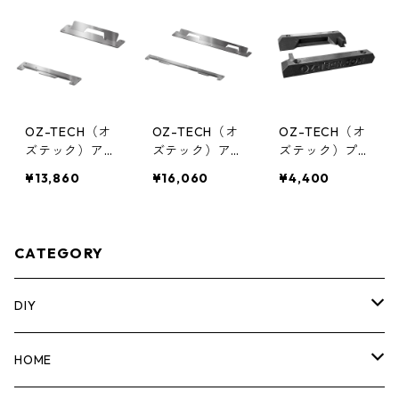
OZ-TECH（オ
OZ-TECH（オ
OZ-TECH（オ
ズテック）アル
ズテック）アル
ズテック）プラ
ミマウントブラ
ミマウントブラ
スチックマウン
¥13,860
¥16,060
¥4,400
ケット ハーフ
ケット フル （2
トブラケット T
(2PC) TOUGHB
PC）TOUGHBU
OUGHBUILT
UILT（タフビル
ILT（タフビル
（タフビルト）
ト）STACK TE
ト）STACK TE
STACK TECH
CATEGORY
CH(スタックテ
CH(スタックテ
(スタックテッ
ック) 専用ブラ
ック) 専用ブラ
ク) 専用ブラケ
ケット OZ-TB-
ケット OZ-TB-
ット OZ-TB-0
DIY
02-MB
01-MB
2-3D
マーカー
HOME