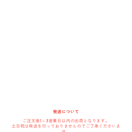
Cargoloc
DELTA/MT
DEWALT
DRIPLESS
GATE-TECH
HARBOR FREIGHT
発送について
HOLSTERY
ご注文後1～3営業日以内の出荷となります。
土日祝は発送を行っておりませんのでご了承くださいま
せ。