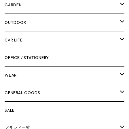
計測機器
5ガロンバケツ
GARDEN
腰袋・ツールホルスター
キッチン
剪定ばさみ
OUTDOOR
工具箱
日用品
ガーデンツール
スツール
CAR LIFE
作業台
ボディケア
ガーデンチェア
バンジーバンド
メンテナンスグッズ
OFFICE / STATIONERY
脚立
キャビネット・ツールハンガー
ストレージボックス
車内グッズ
WEAR
ケミカル
冬季用品
クーラーボックス
車外グッズ
トップス
GENERAL GOODS
その他
その他
ナイフ
芳香剤
ボトムス
ウォレット
SALE
アンダーウェア
エアーフレッシュナー
ブランド一覧