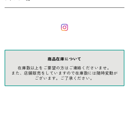
ソックス
AMES
キャップ
BARNEL
グローブ
BEHRENS
商品在庫について
在庫数以上をご要望の方はご連絡くださいませ。
グラス
BELL
また、店舗販売をしていますので在庫数には随時変動が
ございます。ご了承ください。
バッグ
BORA
ウォレット・カードケース
BUCKET BOSS
BUCKET GRIPS