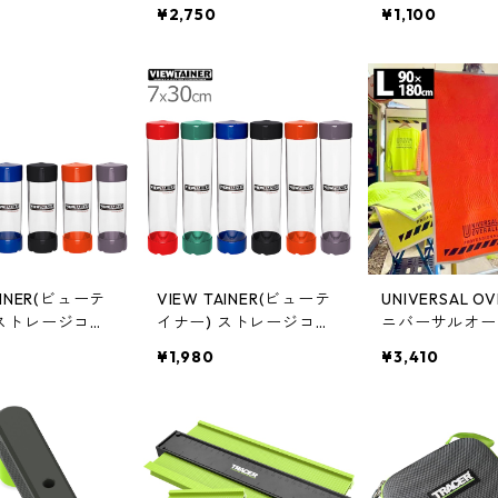
ブ DPG218
業用手袋 DPG216
テナ 5x10cm 
¥2,750
¥1,100
C24
AINER(ビューテ
VIEW TAINER(ビューテ
UNIVERSAL O
 ストレージコン
イナー) ストレージコン
ニバーサルオー
20cm 保管容器
テナ 7x30cm 保管容器
ル) PROFESSI
¥1,980
¥3,410
8
CC27512
Lサイズ 90cm×
オレンジ 養生マ
26539180