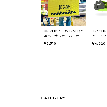
UNIVERSAL OVERALL(ユ
TRACE
ニバーサルオーバーオー
クライブ
ル) PROFESSIONAL MAT
ターファ
¥2,310
¥4,620
Sサイズ 90cm×90cm イ
ト AMGS
エロー 養生マット UN26
539090
CATEGORY