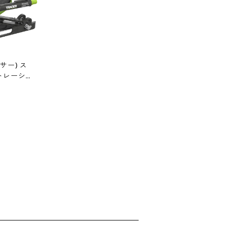
イサー) ス
 トレーシ
T2