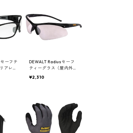
erセーフテ
DEWALT Radiusセーフ
リアレン
ティーグラス（屋内外兼
1D
用レンズ） DPG51-9D
¥2,310