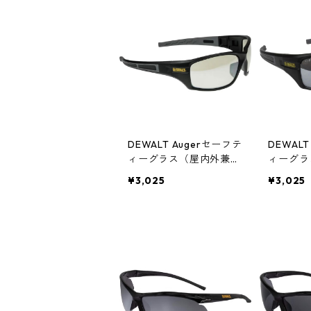
DEWALT Augerセーフテ
DEWAL
ィーグラス（屋内外兼用
ィーグラ
レンズ） DPG101-9D
ズ） DP
¥3,025
¥3,025