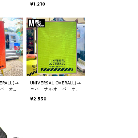
保管容器 C
テナ 5x15cm 保管容器 C
¥1,210
C26
VERALL(ユ
UNIVERSAL OVERALL(ユ
バーオー
ニバーサルオーバーオー
ONAL MAT
ル) PROFESSIONAL MAT
¥2,530
180cm
Mサイズ 90cm×120cm
ット UN
ライム 養生マット UN26
539120