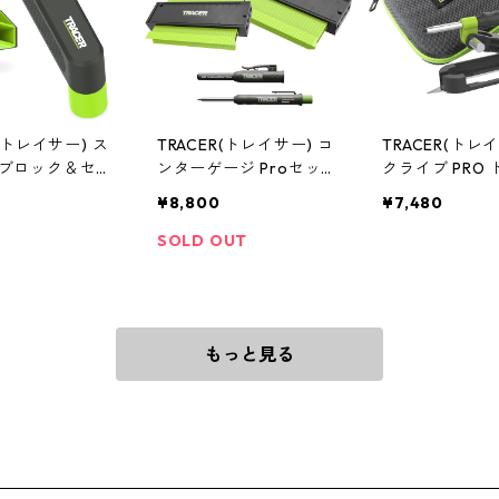
R(トレイサー) ス
TRACER(トレイサー) コ
TRACER(トレ
ブロック＆セン
ンターゲージ Proセット
クライブ PRO
インダー セッ
[130mm+250mm] ACG3
ングセット APS
¥8,800
¥7,480
1
SOLD OUT
もっと見る