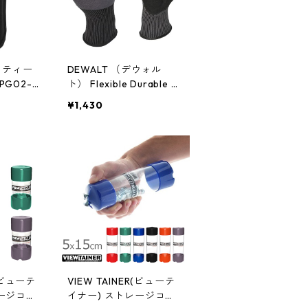
ーフティー
DEWALT （デウォル
G02-N
ト） Flexible Durable グ
リップグローブ DPG72
¥1,430
R(ビューテ
VIEW TAINER(ビューテ
レージコン
イナー) ストレージコン