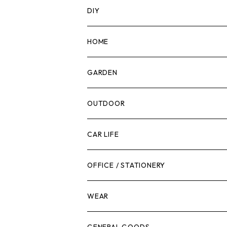
DIY
マーカー
HOME
計測機器
5ガロンバケツ
GARDEN
腰袋・ツールホルスター
キッチン
剪定ばさみ
OUTDOOR
工具箱
日用品
ガーデンツール
スツール
CAR LIFE
作業台
ボディケア
ガーデンチェア
バンジーバンド
メンテナンスグッズ
OFFICE / STATIONERY
脚立
キャビネット・ツールハンガー
ストレージボックス
車内グッズ
WEAR
ケミカル
冬季用品
クーラーボックス
車外グッズ
トップス
GENERAL GOODS