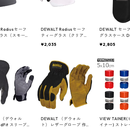
 Radiusセーフ
DEWALT Radiusセーフ
DEWALT セ
ラス（スモーク
ティーグラス（クリアレ
グラスケース DP
DPG51-2D
ンズ） DPG51-1D
TC
¥2,035
¥2,805
T （デウォル
DEWALT （デウォル
VIEW TAINE
idFit スリーブ
ト） レザーグローブ 作
イナー) スト