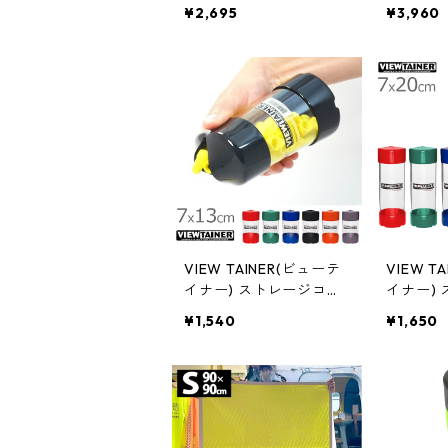
ッチパネル対応グローブ
オングロー
¥2,695
¥3,960
DPG833
VIEW TAINER(ビューテ
VIEW T
イナー) ストレージコン
イナー)
テナ 7x13cm 保管容器 C
テナ 7x
¥1,540
¥1,650
C27505
CC2750