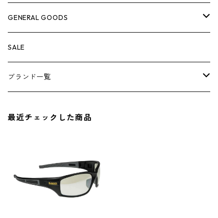
ケミカル
冬季用品
クーラーボックス
車外グッズ
トップス
GENERAL GOODS
その他
その他
ナイフ
芳香剤
ボトムス
ウォレット
SALE
アンダーウェア
エアーフレッシュナー
ブランド一覧
ソックス
AMES
最近チェックした商品
キャップ
BARNEL
グローブ
BEHRENS
グラス
BELL