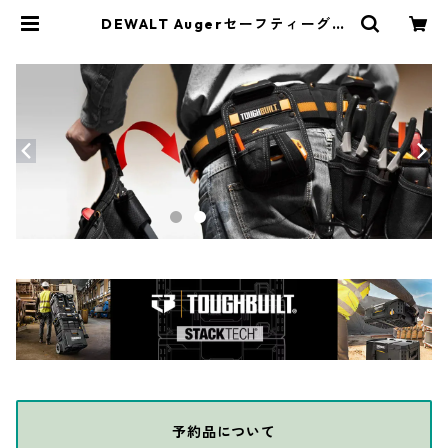
DEWALT Augerセーフティーグラ
ス（屋内外兼用レンズ） DPG101
-9D | THE DIY DEPOT
予約品について