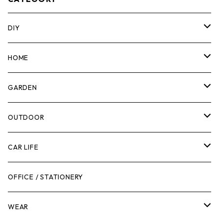
DIY
マーカー
HOME
計測機器
5ガロンバケツ
GARDEN
腰袋・ツールホルスター
キッチン
剪定ばさみ
OUTDOOR
工具箱
日用品
ガーデンツール
スツール
CAR LIFE
作業台
ボディケア
ガーデンチェア
バンジーバンド
メンテナンスグッズ
OFFICE / STATIONERY
脚立
キャビネット・ツールハンガー
ストレージボックス
車内グッズ
WEAR