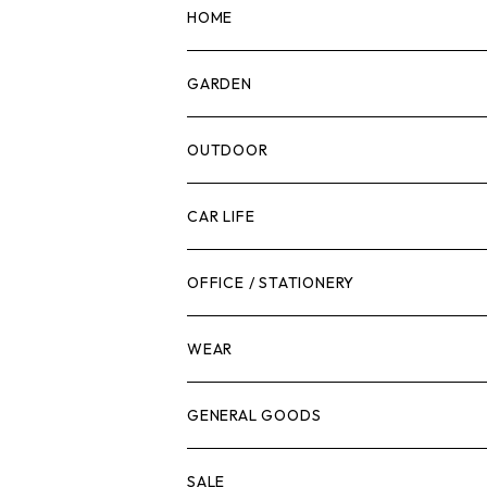
マーカー
HOME
計測機器
5ガロンバケツ
GARDEN
腰袋・ツールホルスター
キッチン
剪定ばさみ
OUTDOOR
工具箱
日用品
ガーデンツール
スツール
CAR LIFE
作業台
ボディケア
ガーデンチェア
バンジーバンド
メンテナンスグッズ
OFFICE / STATIONERY
脚立
キャビネット・ツールハンガー
ストレージボックス
車内グッズ
WEAR
ケミカル
冬季用品
クーラーボックス
車外グッズ
トップス
GENERAL GOODS
その他
その他
ナイフ
芳香剤
ボトムス
ウォレット
SALE