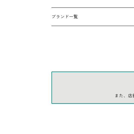
アンダーウェア
エアーフレッシュナー
ブランド一覧
ソックス
AMES
キャップ
BARNEL
グローブ
BEHRENS
グラス
BELL
また、店
バッグ
BORA
ウォレット・カードケース
BUCKET BOSS