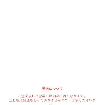
Cargoloc
DELTA/MT
DEWALT
DRIPLESS
GATE-TECH
HARBOR FREIGHT
発送について
HOLSTERY
ご注文後1～3営業日以内の出荷となります。
土日祝は発送を行っておりませんのでご了承くださいま
せ。