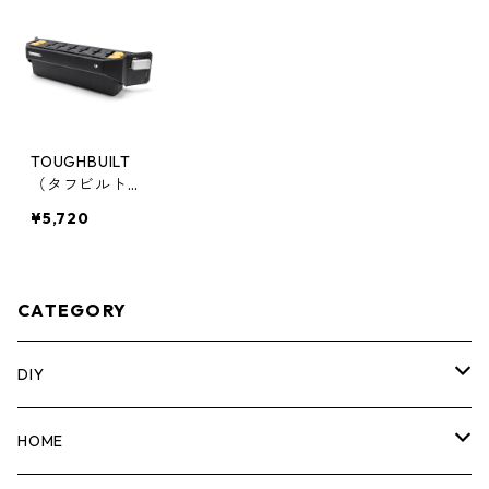
TOUGHBUILT
（タフビルト）
STACK TECH
¥5,720
(スタックテッ
ク) ハンドツー
ルホルダー TB-
B1-A-34
CATEGORY
DIY
マーカー
HOME