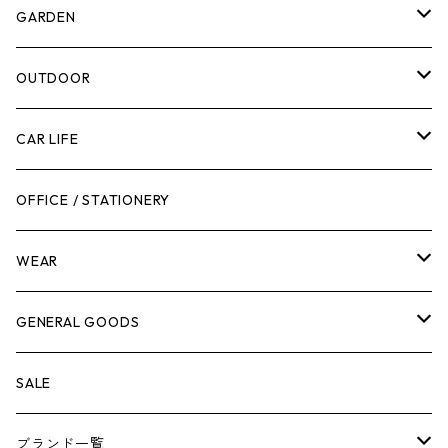
計測機器
5ガロンバケツ
GARDEN
腰袋・ツールホルスター
キッチン
剪定ばさみ
OUTDOOR
工具箱
日用品
ガーデンツール
スツール
CAR LIFE
作業台
ボディケア
ガーデンチェア
バンジーバンド
メンテナンスグッズ
OFFICE / STATIONERY
脚立
キャビネット・ツールハンガー
ストレージボックス
車内グッズ
WEAR
ケミカル
冬季用品
クーラーボックス
車外グッズ
トップス
GENERAL GOODS
その他
その他
ナイフ
芳香剤
ボトムス
ウォレット
SALE
アンダーウェア
エアーフレッシュナー
ブランド一覧