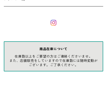
ソックス
AMES
キャップ
BARNEL
グローブ
BEHRENS
商品在庫について
在庫数以上をご要望の方はご連絡くださいませ。
グラス
BELL
また、店舗販売をしていますので在庫数には随時変動が
ございます。ご了承ください。
バッグ
BORA
ウォレット・カードケース
BUCKET BOSS
BUCKET GRIPS