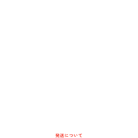
BUCKET GRIPS
Cargoloc
DELTA/MT
DEWALT
DRIPLESS
GATE-TECH
HARBOR FREIGHT
発送について