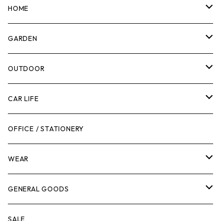
マーカー
HOME
計測機器
5ガロンバケツ
GARDEN
腰袋・ツールホルスター
キッチン
剪定ばさみ
OUTDOOR
工具箱
日用品
ガーデンツール
スツール
CAR LIFE
作業台
ボディケア
ガーデンチェア
バンジーバンド
メンテナンスグッズ
OFFICE / STATIONERY
脚立
キャビネット・ツールハンガー
ストレージボックス
車内グッズ
WEAR
ケミカル
冬季用品
クーラーボックス
車外グッズ
トップス
GENERAL GOODS
その他
その他
ナイフ
芳香剤
ボトムス
ウォレット
SALE