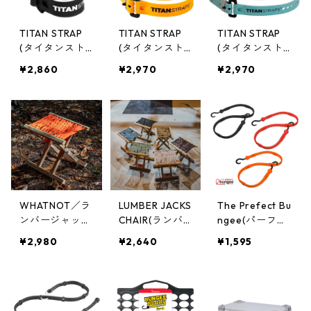
TITAN STRAP
TITAN STRAP
TITAN STRAP
(タイタンスト
(タイタンスト
(タイタンスト
ラップ ) ミニス
ラップ ) ミニス
ラップ ) ミニス
¥2,860
¥2,970
¥2,970
トラップ4PACK
トラップ4PACK
トラップ4PACK
15cm ブラック
25cm サンフラ
38cm スレート
TSM-0506X4-
ワー TSM-051
TSM-0515X4-
BLK
0X4-SUN
SLT
WHATNOT／ラ
LUMBER JACKS
The Prefect Bu
ンバージャック
CHAIR(ランバ
ngee(パーフェ
スチェア｜LUM
ージャックスチ
クトバンジー)
¥2,980
¥2,640
¥1,595
BER JACKS CH
ェア) 木製折り
アジャスタブル
AIR 木製折り畳
畳みアウトドア
バンジーストラ
みアウトドアチ
チェア LUM-CH
ップ [36"/90c
ェア LJC-01-O
m] AS36
R