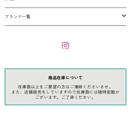
アンダーウェア
エアーフレッシュナー
ブランド一覧
ソックス
AMES
キャップ
BARNEL
グローブ
BEHRENS
商品在庫について
在庫数以上をご要望の方はご連絡くださいませ。
グラス
BELL
また、店舗販売をしていますので在庫数には随時変動が
ございます。ご了承ください。
バッグ
BORA
ウォレット・カードケース
BUCKET BOSS