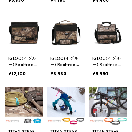
¥3,850
¥4,180
¥4,400
スピードカム 2
スピードカム 2
スピードカム 2
PACK 8ft/2.4m
PACK 10ft/3m
PACK 12ft/3.7m
SC-MTL-0108
SC-MTL-0110-
SC-MTL-0112-
-BLK
BLK
BLK
IGLOO(イグル
IGLOO(イグル
IGLOO(イグル
ー) Realtree A
ー) Realtree A
ー) Realtree A
PX ソフトクー
PX ソフトクー
PX ソフトクー
¥12,100
¥8,580
¥8,580
ラー28CAN 64
ラー18CAN 643
ラー GRIPPER 1
354
51
6CAN 64350
TITAN STRAP
TITAN STRAP
TITAN STRAP