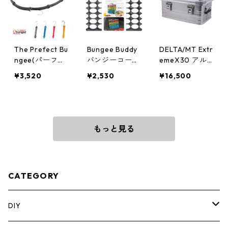
The Prefect Bu
Bungee Buddy
DELTA/MT Extr
ngee(パーフェ
バンジーコード
emeX30 アル
クトバンジー)
オーガナイザー
ミコンテナ SB-
¥3,520
¥2,530
¥16,500
アジャスタブル
100-BB-BL
E30
バンジーストラ
ップ [48"/120c
m] AS48
もっと見る
CATEGORY
DIY