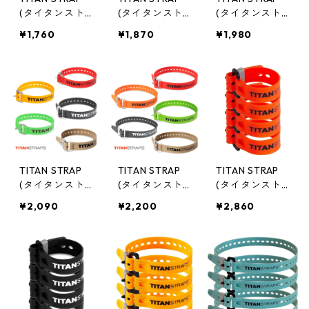
(タイタンスト
(タイタンスト
(タイタンスト
ラップ ) ユーテ
ラップ ) ユーテ
ラップ ) ユーテ
¥1,760
¥1,870
¥1,980
ィリティー 14
ィリティー 18
ィリティー 25
インチ/36cm ブ
インチ/46cm イ
インチ/64cm オ
ルー/ブラック
エロー/ピンク/
レンジ/ブラッ
TS-0914
ブラック TS-0
ク/シーフォー
918
ム TS-0925
TITAN STRAP
TITAN STRAP
TITAN STRAP
(タイタンスト
(タイタンスト
(タイタンスト
ラップ ) インダ
ラップ ) インダ
ラップ ) ミニス
¥2,090
¥2,200
¥2,860
ストリアル 20
ストリアル 25
トラップ4PACK
インチ/51cm レ
インチ/64cm レ
15cm ファイヤ
ッド/イエロー/
ッド/オレンジ/
ー TSM-0506X
ブラック/グリ
グリーン/ブラ
4-FIR
ーン/コヨーテ
ック/コヨーテ
TSI-0120
TSI-0125