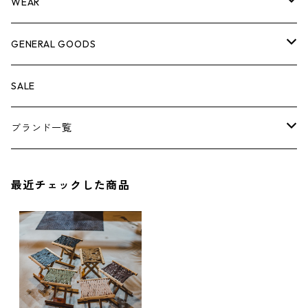
脚立
キャビネット・ツールハンガー
ストレージボックス
車内グッズ
WEAR
ケミカル
冬季用品
クーラーボックス
車外グッズ
トップス
GENERAL GOODS
その他
その他
ナイフ
芳香剤
ボトムス
ウォレット
SALE
アンダーウェア
エアーフレッシュナー
ブランド一覧
ソックス
AMES
最近チェックした商品
キャップ
BARNEL
グローブ
BEHRENS
グラス
BELL