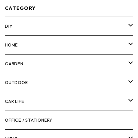
CATEGORY
DIY
マーカー
HOME
計測機器
5ガロンバケツ
GARDEN
腰袋・ツールホルスター
キッチン
剪定ばさみ
OUTDOOR
工具箱
日用品
ガーデンツール
スツール
CAR LIFE
作業台
ボディケア
ガーデンチェア
バンジーバンド
メンテナンスグッズ
OFFICE / STATIONERY