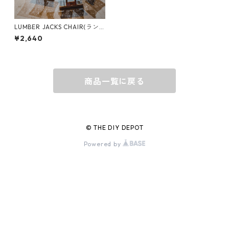
バッグ
BORA
LUMBER JACKS CHAIR(ラン
バージャックスチェア) 木製折
¥2,640
り畳みアウトドアチェア LUM-
CH
ウォレット・カードケース
BUCKET BOSS
商品一覧に戻る
BUCKET GRIPS
Cargoloc
© THE DIY DEPOT
Powered by
DELTA/MT
DEWALT
DRIPLESS