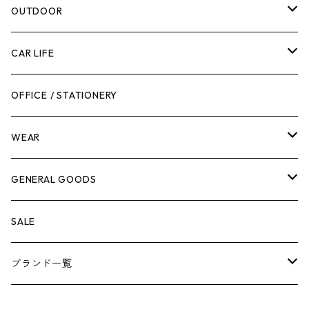
腰袋・ツールホルスター
キッチン
剪定ばさみ
OUTDOOR
工具箱
日用品
ガーデンツール
スツール
CAR LIFE
作業台
ボディケア
ガーデンチェア
バンジーバンド
メンテナンスグッズ
OFFICE / STATIONERY
脚立
キャビネット・ツールハンガー
ストレージボックス
車内グッズ
WEAR
ケミカル
冬季用品
クーラーボックス
車外グッズ
トップス
GENERAL GOODS
その他
その他
ナイフ
芳香剤
ボトムス
ウォレット
SALE
アンダーウェア
エアーフレッシュナー
ブランド一覧
ソックス
AMES