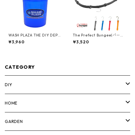
WASH PLAZA THE DIY DEPO
The Prefect Bungee(パーフ
T 5gal バケット フタ付き 05
ェクトバンジー) アジャスタブ
¥3,960
¥3,520
GLTDD-WASH
ル バンジーストラップ [48"/1
20cm] AS48
CATEGORY
DIY
マーカー
HOME
計測機器
5ガロンバケツ
GARDEN