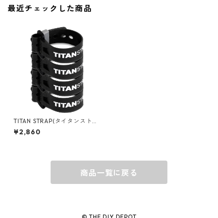
最近チェックした商品
キャップ
BARNEL
グローブ
BEHRENS
グラス
BELL
バッグ
BORA
TITAN STRAP(タイタンストラ
ップ ) ミニストラップ4PACK 1
¥2,860
5cm ブラック TSM-0506X4-
BLK
ウォレット・カードケース
BUCKET BOSS
商品一覧に戻る
BUCKET GRIPS
Cargoloc
© THE DIY DEPOT