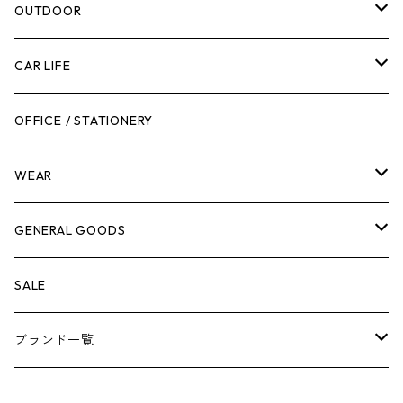
腰袋・ツールホルスター
キッチン
剪定ばさみ
OUTDOOR
工具箱
日用品
ガーデンツール
スツール
CAR LIFE
作業台
ボディケア
ガーデンチェア
バンジーバンド
メンテナンスグッズ
OFFICE / STATIONERY
脚立
キャビネット・ツールハンガー
ストレージボックス
車内グッズ
WEAR
ケミカル
冬季用品
クーラーボックス
車外グッズ
トップス
GENERAL GOODS
その他
その他
ナイフ
芳香剤
ボトムス
ウォレット
SALE
アンダーウェア
エアーフレッシュナー
ブランド一覧
ソックス
AMES