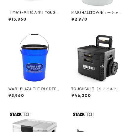
【予約8~9月頃入荷】TOUGHB
MARSHALLTOWN(マーシャル
UILT（タフビルト）STACK TE
タウン) 5ガロンバケツ MT-5G
¥13,860
¥2,970
CH(スタックテック) ツールボ
B
ックス【ハーフ】 TB-B1-B-6
0C
WASH PLAZA THE DIY DEPO
TOUGHBUILT（タフビルト）S
T 5gal バケット フタ付き 05
TACK TECH(スタックテック)
¥3,960
¥46,200
GLTDD-WASH
ウィール2ドロワーボックス T
B-B1-D-R92