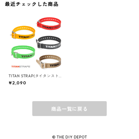
最近チェックした商品
キャップ
BARNEL
グローブ
BEHRENS
グラス
BELL
バッグ
BORA
TITAN STRAP(タイタンストラ
ップ ) インダストリアル 20イ
¥2,090
ンチ/51cm レッド/イエロー/
ブラック/グリーン/コヨーテ T
ウォレット・カードケース
BUCKET BOSS
SI-0120
商品一覧に戻る
BUCKET GRIPS
Cargoloc
© THE DIY DEPOT