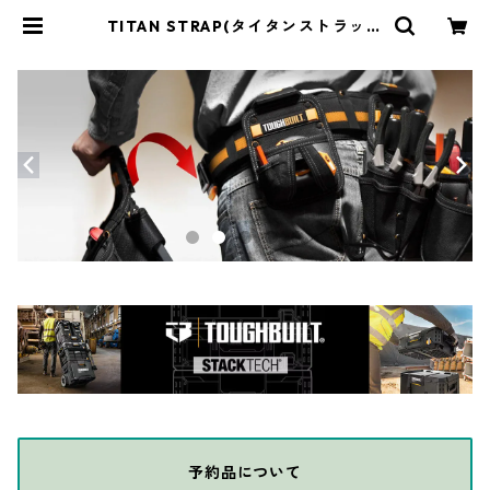
TITAN STRAP(タイタンストラップ
) インダストリアル 20インチ/51cm
レッド/イエロー/ブラック/グリー
ン/コヨーテ TSI-0120 | THE DIY
DEPOT
予約品について