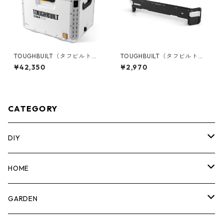
TOUGHBUILT（タフビルト）S
TOUGHBUILT（タフビルト）S
TACK TECH(スタックテック)
TACK TECH(スタックテック)
¥42,350
¥2,970
ハードクーラー38qt TB-B1-C
サイドバー TB-B1-A-30
-70
CATEGORY
DIY
マーカー
HOME
計測機器
5ガロンバケツ
GARDEN