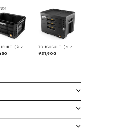
HBUILT（タフビ
TOUGHBUILT（タフビ
TACK TECH(ス
ルト）STACK TECH(ス
450
¥31,900
ック) クレー
タックテック) 3ドロワ
ス TB-B1-X-5
ーボックス（サイドロ
ック） TB-B1-D-73