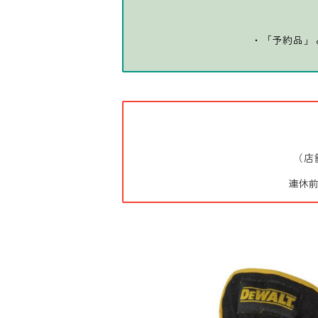
・「予約品」
（店
連休