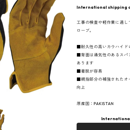
International shipping 
工事の検査や軽作業に適し
ローブ。
■耐久性の高いカウハイド
■背面は通気性のあるスパ
あります
■着脱が容易
■親指部分の補強されたオ
向上
原産国：PAKISTAN
Internationa