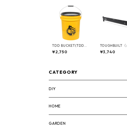
TDD BUCKET(TDDバ
TOUGHBUILT
ケット) 5ガロンバケツ
ルト）STACK T
¥2,750
¥3,740
[コントラクター] フタ
タックテック) フロン
付き 05GLTDD
トバー TB-B1-A
CATEGORY
DIY
マーカー
HOME
計測機器
5ガロンバケツ
GARDEN