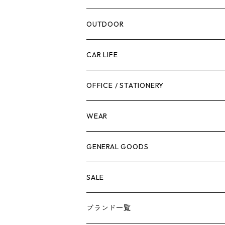
腰袋・ツールホルスター
キッチン
剪定ばさみ
OUTDOOR
工具箱
日用品
ガーデンツール
スツール
CAR LIFE
作業台
ボディケア
ガーデンチェア
バンジーバンド
メンテナンスグッズ
OFFICE / STATIONERY
脚立
キャビネット・ツールハンガー
ストレージボックス
車内グッズ
WEAR
ケミカル
冬季用品
クーラーボックス
車外グッズ
トップス
GENERAL GOODS
その他
その他
ナイフ
芳香剤
ボトムス
ウォレット
SALE
アンダーウェア
エアーフレッシュナー
ブランド一覧