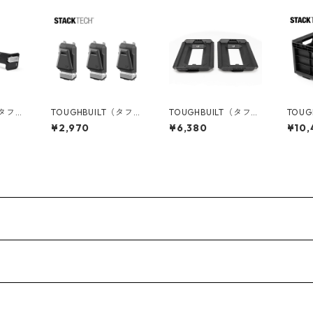
（タフビ
TOUGHBUILT（タフビ
TOUGHBUILT（タフビ
TOUG
ECH(ス
ルト）STACK TECH(ス
ルト）STACK TECH(ス
ルト）S
¥2,970
¥6,380
¥10,
タックテック) オプシ
タックテック) コンバ
タックテ
-30W
ョンClipTechハブ（3P
ージョンアダプター
トボック
C) TB-B1S3-A-50
（2PC） TB-B1S2-A-
0
0