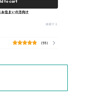
d to cart
にお住まいの方向け
通報する
(55)