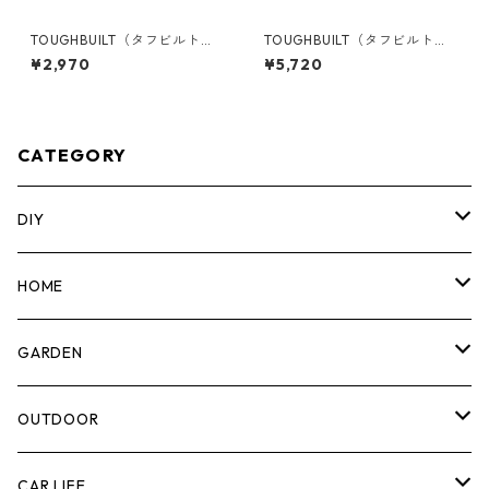
TOUGHBUILT（タフビルト）S
TOUGHBUILT（タフビルト）S
TACK TECH(スタックテック)
TACK TECH(スタックテック)
¥2,970
¥5,720
コードラップ TB-B1-A-31
ハンドツールホルダー TB-B1-
A-34
CATEGORY
DIY
マーカー
HOME
計測機器
5ガロンバケツ
GARDEN
腰袋・ツールホルスター
キッチン
剪定ばさみ
OUTDOOR
工具箱
日用品
ガーデンツール
スツール
CAR LIFE