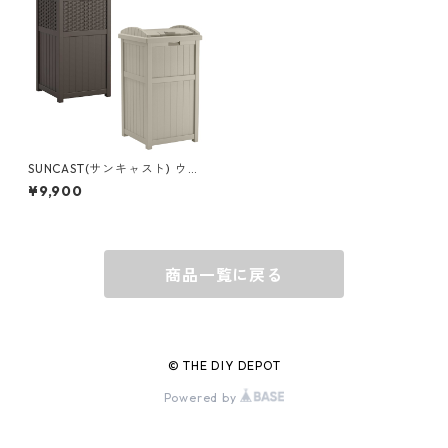
グローブ
BEHRENS
グラス
BELL
バッグ
BORA
SUNCAST(サンキャスト) ウッ
ディーダストボックス 屋外用
¥9,900
ゴミ箱 ラタン調コーヒー/ライ
トトープ GH
ウォレット・カードケース
BUCKET BOSS
商品一覧に戻る
BUCKET GRIPS
Cargoloc
© THE DIY DEPOT
Powered by
DELTA/MT