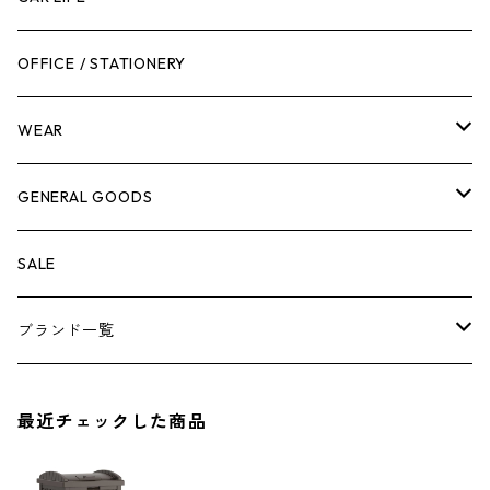
作業台
ボディケア
ガーデンチェア
バンジーバンド
メンテナンスグッズ
OFFICE / STATIONERY
脚立
キャビネット・ツールハンガー
ストレージボックス
車内グッズ
WEAR
ケミカル
冬季用品
クーラーボックス
車外グッズ
トップス
GENERAL GOODS
その他
その他
ナイフ
芳香剤
ボトムス
ウォレット
SALE
アンダーウェア
エアーフレッシュナー
ブランド一覧
ソックス
AMES
最近チェックした商品
キャップ
BARNEL