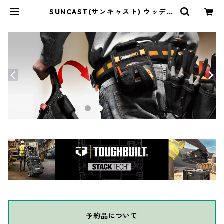
SUNCAST(サンキャスト) ウッディ
ーダストボックス 屋外用ゴミ箱 ラ
タン調コーヒー/ライトトープ GH |
THE DIY DEPOT
予約品について