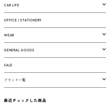
工具箱
日用品
ガーデンツール
スツール
CAR LIFE
作業台
ボディケア
ガーデンチェア
バンジーバンド
メンテナンスグッズ
OFFICE / STATIONERY
脚立
キャビネット・ツールハンガー
ストレージボックス
車内グッズ
WEAR
ケミカル
冬季用品
クーラーボックス
車外グッズ
トップス
GENERAL GOODS
その他
その他
ナイフ
芳香剤
ボトムス
ウォレット
SALE
アンダーウェア
エアーフレッシュナー
ブランド一覧
ソックス
AMES
最近チェックした商品
キャップ
BARNEL