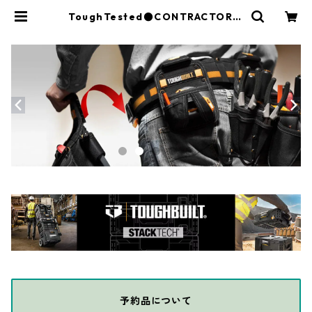
ToughTested●CONTRACTORモ
バイルドリンクホルダーマウントCl
owGrip TT-4S-BOOM | THE DI
Y DEPOT
予約品について