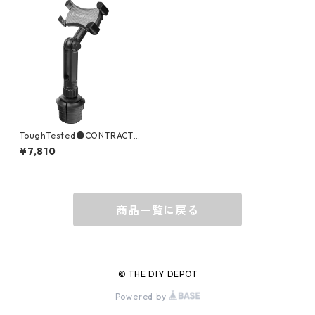
グローブ
BEHRENS
グラス
BELL
バッグ
BORA
ToughTested●CONTRACTO
Rモバイルドリンクホルダーマ
¥7,810
ウントClowGrip TT-4S-BOO
M
ウォレット・カードケース
BUCKET BOSS
商品一覧に戻る
BUCKET GRIPS
Cargoloc
© THE DIY DEPOT
Powered by
DELTA/MT