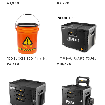
T 5gal バケット フタ付き 05
TACK TECH(スタックテック)
¥3,960
¥2,970
GLTDD-WASH
オプションClipTechハブ（3P
C) TB-B1S3-A-50
TDD BUCKET(TDDバケット)
【予約8~9月頃入荷】TOUGHB
5ガロンバケツ [CAUTION] フ
UILT（タフビルト）STACK TE
¥2,750
¥18,700
タ付き 05GLTDD-CAU
CH(スタックテック) ツールボ
ックス70 TB-B1-B-70