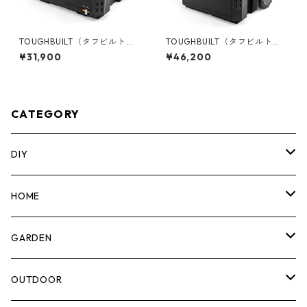
TOUGHBUILT（タフビルト）S
TOUGHBUILT（タフビルト）S
TACK TECH(スタックテック)
TACK TECH(スタックテック)
¥31,900
¥46,200
3ドロワーボックス（サイドロ
ウィール2ドロワーボックス T
ック） TB-B1-D-73
B-B1-D-R92
CATEGORY
DIY
マーカー
HOME
計測機器
5ガロンバケツ
GARDEN
腰袋・ツールホルスター
キッチン
剪定ばさみ
OUTDOOR