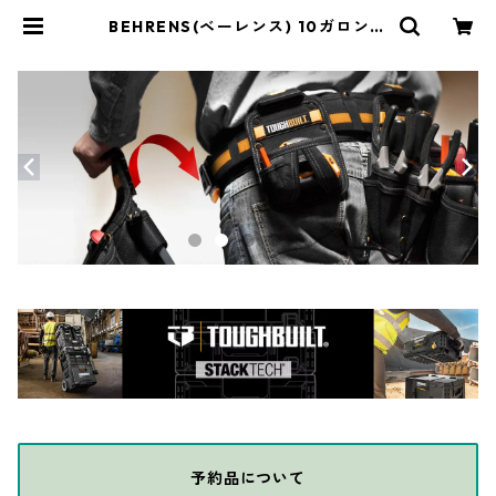
BEHRENS(ベーレンス) 10ガロンダ
ストボックス（ふた付き）ゴミ箱 ス
チール製ペール アメリカ製 6210 |
THE DIY DEPOT
予約品について