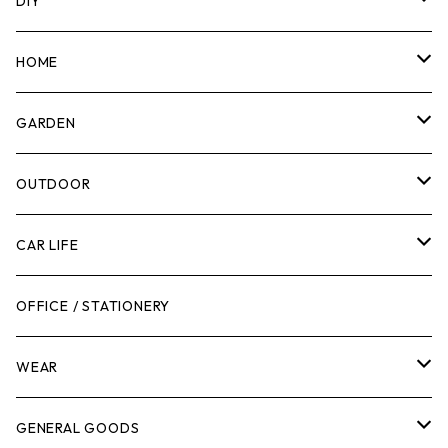
DIY
マーカー
HOME
計測機器
5ガロンバケツ
GARDEN
腰袋・ツールホルスター
キッチン
剪定ばさみ
OUTDOOR
工具箱
日用品
ガーデンツール
スツール
CAR LIFE
作業台
ボディケア
ガーデンチェア
バンジーバンド
メンテナンスグッズ
OFFICE / STATIONERY
脚立
キャビネット・ツールハンガー
ストレージボックス
車内グッズ
WEAR
ケミカル
冬季用品
クーラーボックス
車外グッズ
トップス
GENERAL GOODS