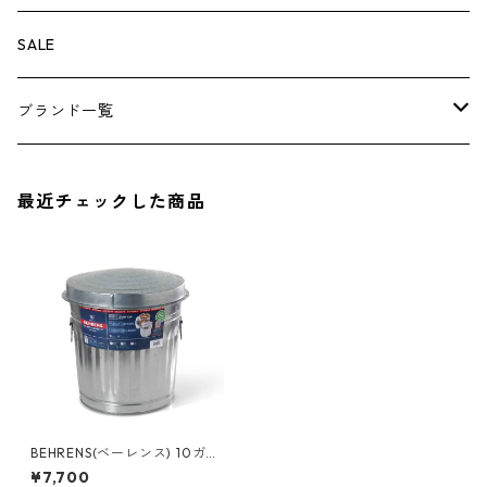
その他
その他
ナイフ
芳香剤
ボトムス
ウォレット
SALE
アンダーウェア
エアーフレッシュナー
ブランド一覧
ソックス
AMES
最近チェックした商品
キャップ
BARNEL
グローブ
BEHRENS
グラス
BELL
バッグ
BORA
BEHRENS(ベーレンス) 10ガロ
ンダストボックス（ふた付
¥7,700
き）ゴミ箱 スチール製ペール