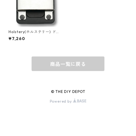
グラス
BELL
バッグ
BORA
Holstery(ホルステリー) ドラ
イバーマスターXL PRO HLS11
¥7,260
40
ウォレット・カードケース
BUCKET BOSS
商品一覧に戻る
BUCKET GRIPS
Cargoloc
© THE DIY DEPOT
Powered by
DELTA/MT
DEWALT