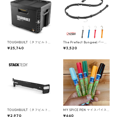
TOUGHBUILT（タフビルト）S
The Prefect Bungee(パーフ
TACK TECH(スタックテック) 1
ェクトバンジー) アジャスタブ
¥25,740
¥3,520
ドロワーボックス（サイドロ
ル バンジーストラップ [48"/1
ック） TB-B1-D-71
20cm] AS48
TOUGHBUILT（タフビルト）S
MY SPICE PEN マイスパイス
TACK TECH(スタックテック)
ペン 携帯用 ペン型調味料ケー
¥2,970
¥660