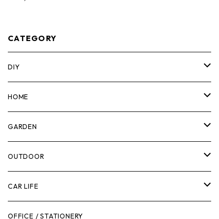
サイドバー TB-B1-A-30
ス MY-SPICE
CATEGORY
DIY
マーカー
HOME
計測機器
5ガロンバケツ
GARDEN
腰袋・ツールホルスター
キッチン
剪定ばさみ
OUTDOOR
工具箱
日用品
ガーデンツール
スツール
CAR LIFE
作業台
ボディケア
ガーデンチェア
バンジーバンド
メンテナンスグッズ
OFFICE / STATIONERY