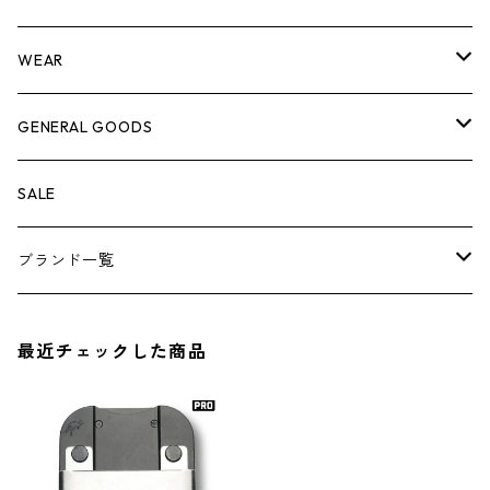
脚立
キャビネット・ツールハンガー
ストレージボックス
車内グッズ
WEAR
ケミカル
冬季用品
クーラーボックス
車外グッズ
トップス
GENERAL GOODS
その他
その他
ナイフ
芳香剤
ボトムス
ウォレット
SALE
アンダーウェア
エアーフレッシュナー
ブランド一覧
ソックス
AMES
最近チェックした商品
キャップ
BARNEL
グローブ
BEHRENS