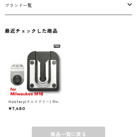
アンダーウェア
エアーフレッシュナー
ブランド一覧
ソックス
AMES
最近チェックした商品
キャップ
BARNEL
グローブ
BEHRENS
グラス
BELL
バッグ
BORA
Holstery(ホルステリー) PinP
al グラビティーマスター PRO
¥7,480
[Milwaukee M18] HLS6050
ウォレット・カードケース
BUCKET BOSS
商品一覧に戻る
BUCKET GRIPS