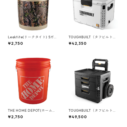
Leaktite(リークタイト) 5ガロ
TOUGHBUILT（タフビルト）S
ンバケツ [Real Tree] 05GLA
TACK TECH(スタックテック)
¥2,750
¥42,350
PG
ハードクーラー38qt TB-B1-C
-70
THE HOME DEPOT(ホームデ
TOUGHBUILT（タフビルト）S
ポ) 5ガロンバケツ 05GLHD2
TACK TECH(スタックテック)
¥2,750
¥49,500
ウィール3ドロワーボックス T
B-B1-D-R93