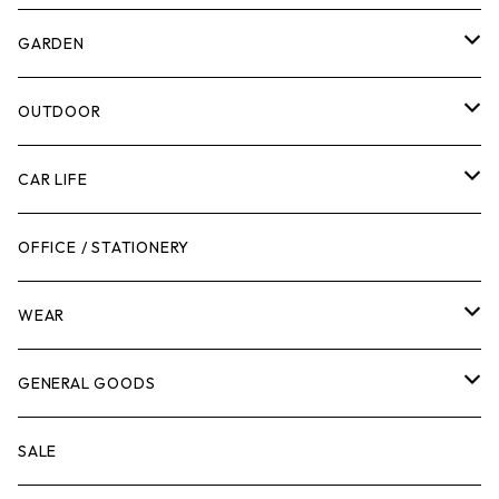
計測機器
5ガロンバケツ
GARDEN
腰袋・ツールホルスター
キッチン
剪定ばさみ
OUTDOOR
工具箱
日用品
ガーデンツール
スツール
CAR LIFE
作業台
ボディケア
ガーデンチェア
バンジーバンド
メンテナンスグッズ
OFFICE / STATIONERY
脚立
キャビネット・ツールハンガー
ストレージボックス
車内グッズ
WEAR
ケミカル
冬季用品
クーラーボックス
車外グッズ
トップス
GENERAL GOODS
その他
その他
ナイフ
芳香剤
ボトムス
ウォレット
SALE