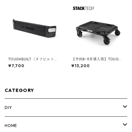
TOUGHBUILT（タフビルト）S
【予約8~9月頃入荷】TOUGHB
TACK TECH(スタックテック)
UILT（タフビルト）STACK TE
¥7,700
¥13,200
マグネットバー TB-B1-A-33
CH(スタックテック) ドーリー
カート TB-B1-T-10
CATEGORY
DIY
マーカー
HOME