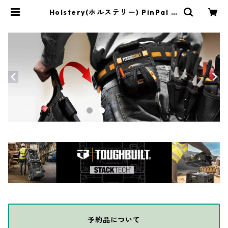
Holstery(ホルステリー) PinPal グ
ラビティーマスター PRO [Milwauk
ee M18] HLS6050 | THE DIY DE
POT
予約品について