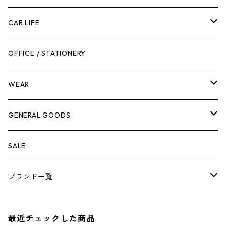
工具箱
日用品
ガーデンツール
スツール
CAR LIFE
作業台
ボディケア
ガーデンチェア
バンジーバンド
メンテナンスグッズ
OFFICE / STATIONERY
脚立
キャビネット・ツールハンガー
ストレージボックス
車内グッズ
WEAR
ケミカル
冬季用品
クーラーボックス
車外グッズ
トップス
GENERAL GOODS
その他
その他
ナイフ
芳香剤
ボトムス
ウォレット
SALE
アンダーウェア
エアーフレッシュナー
ブランド一覧
ソックス
AMES
最近チェックした商品