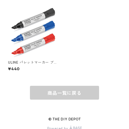
キャップ
BARNEL
グローブ
BEHRENS
グラス
BELL
バッグ
BORA
ULINE パレットマーカー ブラ
ック/ブルー/レッド UL-1270
¥440
0
ウォレット・カードケース
BUCKET BOSS
商品一覧に戻る
BUCKET GRIPS
Cargoloc
© THE DIY DEPOT
Powered by