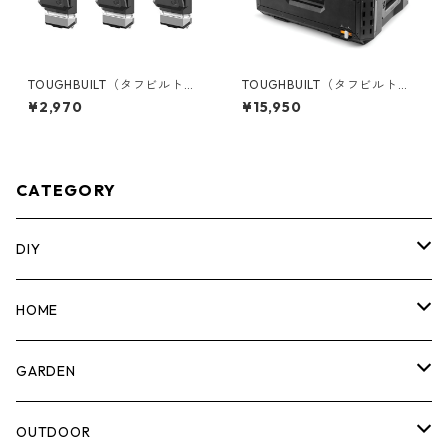
TOUGHBUILT（タフビルト）S
TOUGHBUILT（タフビルト）S
TACK TECH(スタックテック)
TACK TECH(スタックテック)
¥2,970
¥15,950
オプションClipTechハブ（3P
１ドロワー収納ボックス TB-B
C) TB-B1S3-A-50
1-D-30-1
CATEGORY
DIY
マーカー
HOME
計測機器
5ガロンバケツ
GARDEN
腰袋・ツールホルスター
キッチン
剪定ばさみ
OUTDOOR