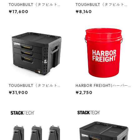
TOUGHBUILT（タフビルト）S
TOUGHBUILT（タフビルト）S
TACK TECH(スタックテック)
TACK TECH(スタックテック)
¥17,600
¥8,140
2シェルフ収納システム TB-B1
マルチロングツールホルダー T
S3-M-20
B-B1-A-35
TOUGHBUILT（タフビルト）S
HARBOR FREIGHT(ハーバー
TACK TECH(スタックテック)
フレイト) 5ガロンバケツ 05G
¥31,900
¥2,750
3ドロワーボックス（サイドロ
LHAR
ック） TB-B1-D-73