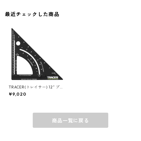
ソックス
AMES
最近チェックした商品
キャップ
BARNEL
グローブ
BEHRENS
グラス
BELL
バッグ
BORA
TRACER(トレイサー) 12” プロ
スクエア 現場用三角定規 さし
¥9,020
がね APS12
ウォレット・カードケース
BUCKET BOSS
商品一覧に戻る
BUCKET GRIPS