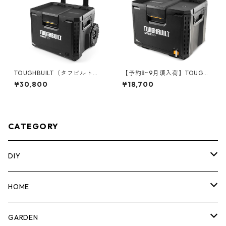
TOUGHBUILT（タフビルト）S
【予約8~9月頃入荷】TOUGHB
TACK TECH(スタックテック)
UILT（タフビルト）STACK TE
¥30,800
¥18,700
ウィールツールボックス70 TB
CH(スタックテック) ツールボ
-B1-B-70R
ックス70 TB-B1-B-70
CATEGORY
DIY
マーカー
HOME
計測機器
5ガロンバケツ
GARDEN