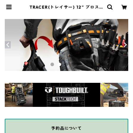
TRACER(トレイサー) 12” プロスク
エア 現場用三角定規 さしがね APS1
2 | THE DIY DEPOT
予約品について