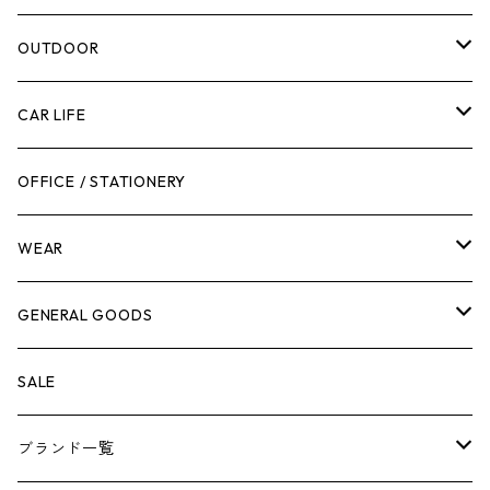
腰袋・ツールホルスター
キッチン
剪定ばさみ
OUTDOOR
工具箱
日用品
ガーデンツール
スツール
CAR LIFE
作業台
ボディケア
ガーデンチェア
バンジーバンド
メンテナンスグッズ
OFFICE / STATIONERY
脚立
キャビネット・ツールハンガー
ストレージボックス
車内グッズ
WEAR
ケミカル
冬季用品
クーラーボックス
車外グッズ
トップス
GENERAL GOODS
その他
その他
ナイフ
芳香剤
ボトムス
ウォレット
SALE
アンダーウェア
エアーフレッシュナー
ブランド一覧