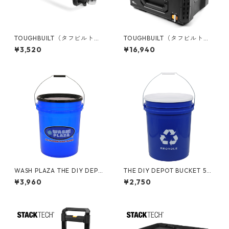
TOUGHBUILT（タフビルト）S
TOUGHBUILT（タフビルト）S
TACK TECH(スタックテック)
TACK TECH(スタックテック)
¥3,520
¥16,940
ロールホルダー TB-B1-A-32
ツールボックス50 TB-B1-B-5
0
WASH PLAZA THE DIY DEPO
THE DIY DEPOT BUCKET 5ガ
T 5gal バケット フタ付き 05
ロンバケツ リサイクル フタ付
¥3,960
¥2,750
GLTDD-WASH
き 05GLTDD-RCY