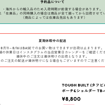
予約品について
・海外からの輸入品のため入荷時期が前後する場合があります。
と「在庫品」の同時購入の場合は商品が全て揃ってから出荷させて
（商品によっては在庫品先出もあります）
夏期休暇中の配送
8月11～8/16はBASEでのお買い物はできますが出荷は止まります。
舗の休業日はインスタグラムの当店営業日カレンダーをご確認くだ
連休中のご注文は連休明けの出荷となります。
前のご注文の配送が連休明けになる場合もございますのでご注意くだ
TOUGH BUILT (タ
ポーチ&ショルダー TB-C
¥8,800