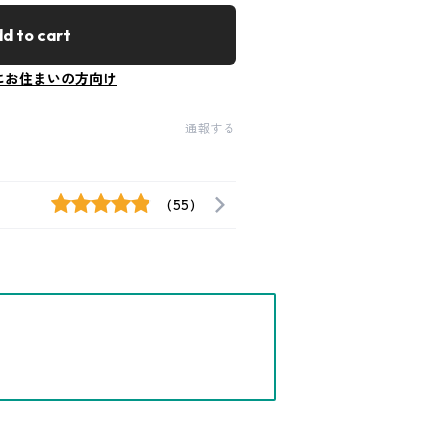
d to cart
にお住まいの方向け
通報する
(55)