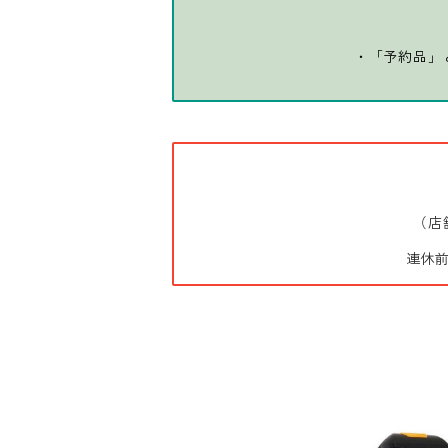
・「予約品」
（店
連休