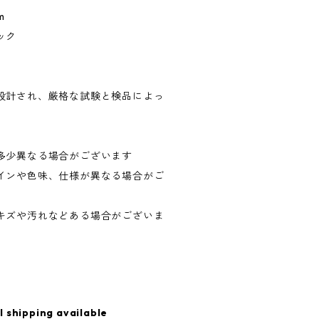
m
ック
米国で設計され、厳格な試験と検品によっ
）
多少異なる場合がございます
インや色味、仕様が異なる場合がご
キズや汚れなどある場合がございま
l shipping available