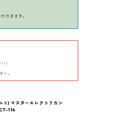
いただきます。
さい）
さい。
フビルト) マスターエレクトリカン
T-114