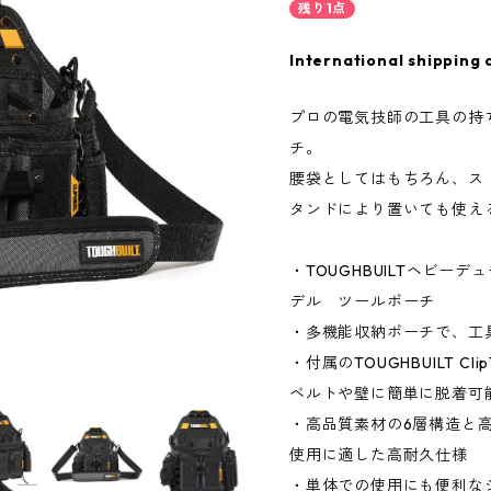
残り1点
International shipping 
プロの電気技師の工具の持
チ。
腰袋としてはもちろん、ス
タンドにより置いても使え
・TOUGHBUILTヘビー
デル ツールポーチ
・多機能収納ポーチで、工
・付属のTOUGHBUILT Cl
ベルトや壁に簡単に脱着可
・高品質素材の6層構造と
使用に適した高耐久仕様
・単体での使用にも便利な