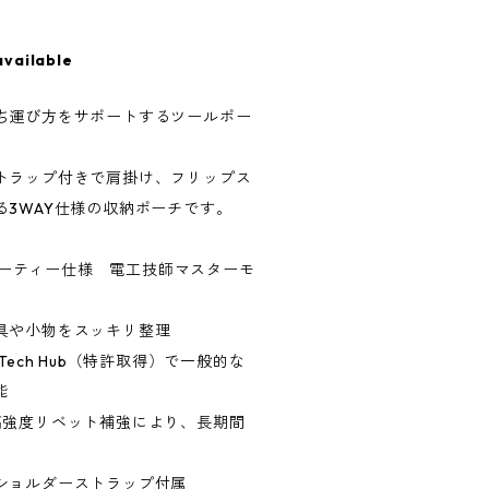
available
ち運び方をサポートするツールポー
トラップ付きで肩掛け、フリップス
る3WAY仕様の収納ポーチです。
デューティー仕様 電工技師マスターモ
具や小物をスッキリ整理
ipTech Hub（特許取得）で一般的な
能
高強度リベット補強により、長期間
ショルダーストラップ付属