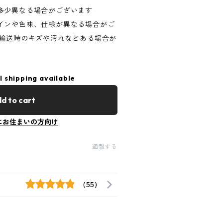
多少異なる場合がございます
インや色味、仕様が異なる場合がご
、輸送時のキズや汚れなどある場合が
l shipping available
d to cart
にお住まいの方向け
通報する
(55)