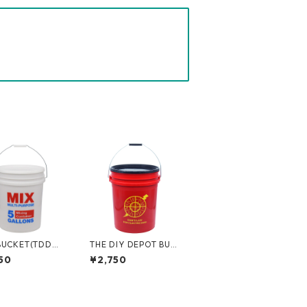
BUCKET(TDDバ
THE DIY DEPOT BUC
) 5ガロンバケツ
KET 5ガロンバケツ
50
¥2,750
チミックス] フタ
[エレクトリシャン] フ
5GLTDD-MUL
タ付き 05GLTDD-OH
M