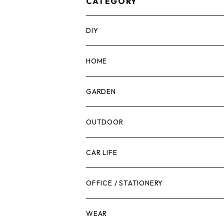
CATEGORY
DIY
マーカー
HOME
計測機器
5ガロンバケツ
GARDEN
腰袋・ツールホルスター
キッチン
剪定ばさみ
OUTDOOR
工具箱
日用品
ガーデンツール
スツール
CAR LIFE
作業台
ボディケア
ガーデンチェア
バンジーバンド
メンテナンスグッズ
OFFICE / STATIONERY
脚立
キャビネット・ツールハンガー
ストレージボックス
車内グッズ
WEAR