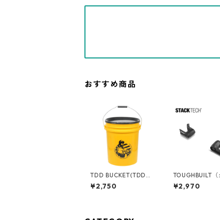
おすすめ商品
TDD BUCKET(TDDバ
TOUGHBUILT
ケット) 5ガロンバケツ
ルト）STACK T
¥2,750
¥2,970
[コントラクター] フタ
タックテック) コード
付き 05GLTDD
ラップ TB-B1-A-