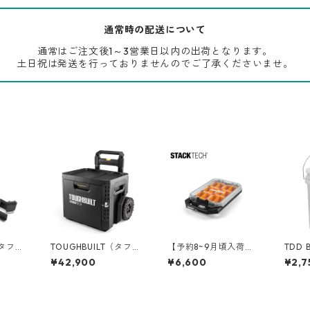
通常時の配送について
通常はご注文後1～3営業日以内の出荷となります。
土日祝は発送を行っておりませんのでご了承くださいませ。
（タフビ
TOUGHBUILT（タフビ
【予約8~9月頃入荷】T
TDD 
ECH(ス
ルト）STACK TECH(ス
OUGHBUILT（タフビ
ケット
¥42,900
¥6,600
¥2,7
タックテック) ウィー
ルト）STACK TECH(ス
[マル
31
ル1ドロワーボックス T
タックテック) オーガ
付き 0
B-B1-D-R91
ナイザー【ハーフサイ
ズ】 TB-B1-O-10C