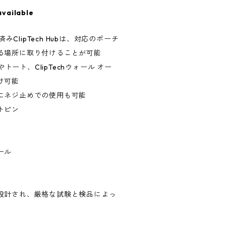
available
済みClipTech Hubは、対応のポーチ
る場所に取り付けることが可能
やトート、ClipTechウォール オー
け可能
にネジ止めでの使用も可能
トピン
ール
米国で設計され、厳格な試験と検品によっ
）