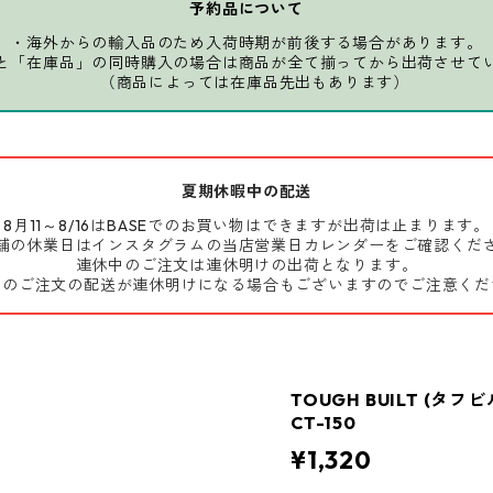
予約品について
・海外からの輸入品のため入荷時期が前後する場合があります。
と「在庫品」の同時購入の場合は商品が全て揃ってから出荷させて
（商品によっては在庫品先出もあります）
夏期休暇中の配送
8月11～8/16はBASEでのお買い物はできますが出荷は止まります。
舗の休業日はインスタグラムの当店営業日カレンダーをご確認くだ
連休中のご注文は連休明けの出荷となります。
前のご注文の配送が連休明けになる場合もございますのでご注意くだ
TOUGH BUILT (タフビル
CT-150
¥1,320