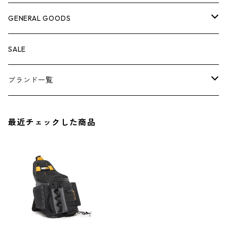
ケミカル
冬季用品
クーラーボックス
車外グッズ
トップス
GENERAL GOODS
その他
その他
ナイフ
芳香剤
ボトムス
ウォレット
SALE
アンダーウェア
エアーフレッシュナー
ブランド一覧
ソックス
AMES
最近チェックした商品
キャップ
BARNEL
グローブ
BEHRENS
グラス
BELL