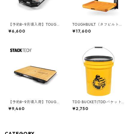
【予約8~9月頃入荷】TOUGHB
TOUGHBUILT（タフビルト）S
UILT（タフビルト）STACK TE
TACK TECH(スタックテック)
¥6,600
¥17,600
CH(スタックテック) オーガナ
2シェルフ収納システム TB-B1
イザー【ハーフサイズ】 TB-B
S3-M-20
1-O-10C
【予約8~9月頃入荷】TOUGHB
TDD BUCKET(TDDバケット)
UILT（タフビルト）STACK TE
5ガロンバケツ [コントラクタ
¥9,460
¥2,750
CH(スタックテック) ワークト
ー] フタ付き 05GLTDD
ップパネル TB-B1-A-10
CATEGORY