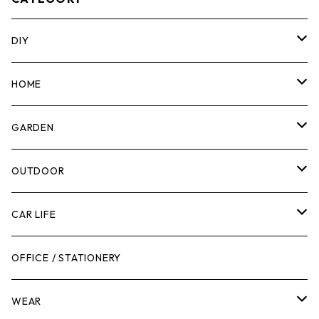
DIY
マーカー
HOME
計測機器
5ガロンバケツ
GARDEN
腰袋・ツールホルスター
キッチン
剪定ばさみ
OUTDOOR
工具箱
日用品
ガーデンツール
スツール
CAR LIFE
作業台
ボディケア
ガーデンチェア
バンジーバンド
メンテナンスグッズ
OFFICE / STATIONERY
脚立
キャビネット・ツールハンガー
ストレージボックス
車内グッズ
WEAR