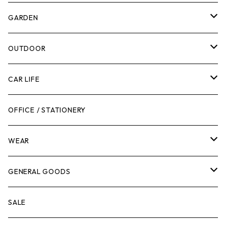
計測機器
5ガロンバケツ
GARDEN
腰袋・ツールホルスター
キッチン
剪定ばさみ
OUTDOOR
工具箱
日用品
ガーデンツール
スツール
CAR LIFE
作業台
ボディケア
ガーデンチェア
バンジーバンド
メンテナンスグッズ
OFFICE / STATIONERY
脚立
キャビネット・ツールハンガー
ストレージボックス
車内グッズ
WEAR
ケミカル
冬季用品
クーラーボックス
車外グッズ
トップス
GENERAL GOODS
その他
その他
ナイフ
芳香剤
ボトムス
ウォレット
SALE