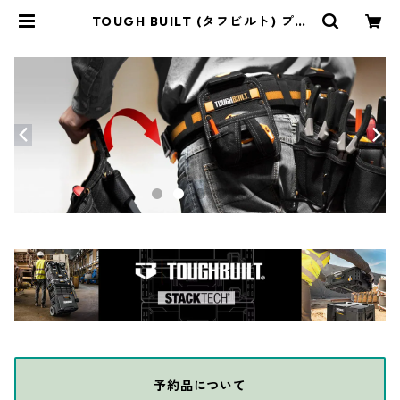
TOUGH BUILT (タフビルト) プラ
イヤーポーチ M TB-CT-35-M | TH
E DIY DEPOT
予約品について