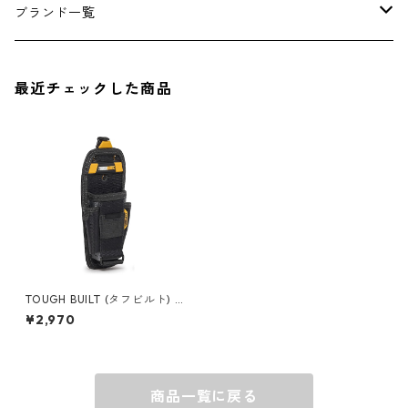
アンダーウェア
エアーフレッシュナー
ブランド一覧
ソックス
AMES
最近チェックした商品
キャップ
BARNEL
グローブ
BEHRENS
グラス
BELL
バッグ
BORA
TOUGH BUILT (タフビルト) プ
ライヤーポーチ M TB-CT-35-
¥2,970
M
ウォレット・カードケース
BUCKET BOSS
商品一覧に戻る
BUCKET GRIPS