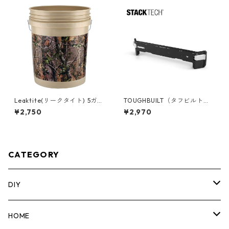
Leaktite(リークタイト) 5ガロ
TOUGHBUILT（タフビルト）S
ンバケツ [Real Tree] 05GLA
TACK TECH(スタックテック)
¥2,750
¥2,970
PG
サイドバー TB-B1-A-30
CATEGORY
DIY
マーカー
HOME