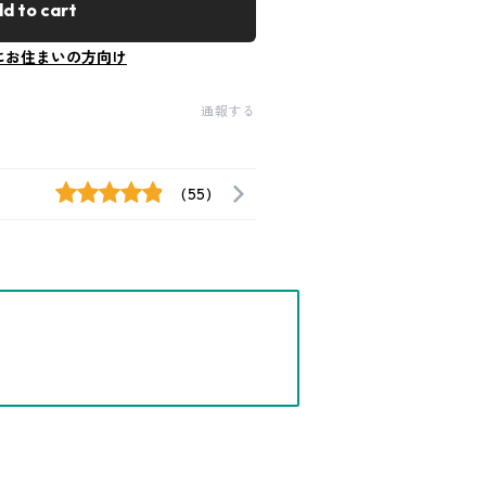
d to cart
にお住まいの方向け
通報する
(55)