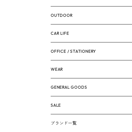
腰袋・ツールホルスター
キッチン
剪定ばさみ
OUTDOOR
工具箱
日用品
ガーデンツール
スツール
CAR LIFE
作業台
ボディケア
ガーデンチェア
バンジーバンド
メンテナンスグッズ
OFFICE / STATIONERY
脚立
キャビネット・ツールハンガー
ストレージボックス
車内グッズ
WEAR
ケミカル
冬季用品
クーラーボックス
車外グッズ
トップス
GENERAL GOODS
その他
その他
ナイフ
芳香剤
ボトムス
ウォレット
SALE
アンダーウェア
エアーフレッシュナー
ブランド一覧