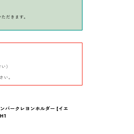
いただきます。
さい）
さい。
 ランバークレヨンホルダー [イエ
H1