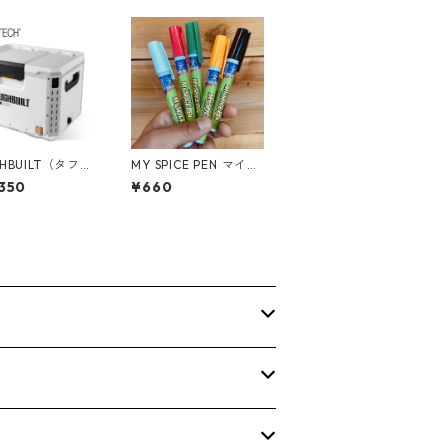
HBUILT（タフビ
MY SPICE PEN マイス
TACK TECH(ス
パイスペン 携帯用 ペ
350
¥660
ック) ハード
ン型調味料ケース MY-
38qt TB-B1-
SPICE