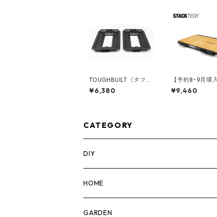
TOUGHBUILT（タフビ
【予約8~9月頃
ルト）STACK TECH(ス
OUGHBUILT（
¥6,380
¥9,460
タックテック) コンバ
ルト）STACK T
ージョンアダプター
タックテック) ワーク
（2PC） TB-B1S2-A-
トップパネル TB-
0
-10
CATEGORY
DIY
マーカー
HOME
計測機器
5ガロンバケツ
GARDEN