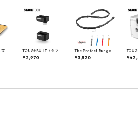
入荷】T
TOUGHBUILT（タフビ
The Prefect Bungee
TOUG
タフビ
ルト）STACK TECH(ス
(パーフェクトバンジ
ルト）S
¥2,970
¥3,520
¥42,
ECH(ス
タックテック) ロング
ー) アジャスタブル バ
タックテ
ツールホルダー TB-B1
ンジーストラップ [4
クーラー
B1-A
-A-54
8"/120cm] AS48
C-70