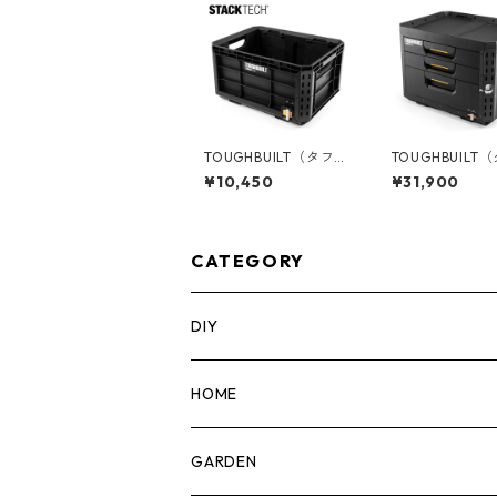
TOUGHBUILT（タフビ
TOUGHBUILT
ルト）STACK TECH(ス
ルト）STACK T
¥10,450
¥31,900
タックテック) クレー
タックテック) 3ドロワ
トボックス TB-B1-X-5
ーボックス（サ
0
ック） TB-B1-D
CATEGORY
DIY
マーカー
HOME
計測機器
5ガロンバケツ
GARDEN