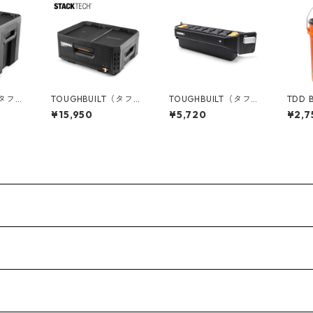
（タフビ
TOUGHBUILT（タフビ
TOUGHBUILT（タフビ
TDD 
ECH(ス
ルト）STACK TECH(ス
ルト）STACK TECH(ス
ケット
¥15,950
¥5,720
¥2,7
タックテック) １ドロ
タックテック) ハンド
[CAU
イドロ
ワー収納ボックス TB-
ツールホルダー TB-B1
05GL
-73
B1-D-30-1
-A-34