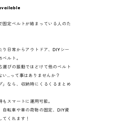
available
で固定ベルトが絡まっている人のた
り日常からアウトドア、DIYシー
めベルト。
ち運びの振動でほどけて他のベルト
ない…って事はありませんか？
プ」なら、収納時にくるくるまとめ
時もスマートに運用可能。
自転車や車の荷物の固定、DIY資
してくれます！