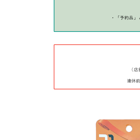
・「予約品」
（店
連休