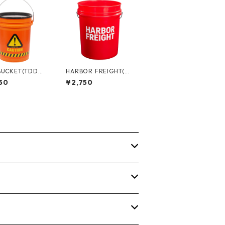
BUCKET(TDDバ
HARBOR FREIGHT(ハ
) 5ガロンバケツ
ーバーフレイト) 5ガロ
50
¥2,750
TION] フタ付き
ンバケツ 05GLHAR
TDD-CAU