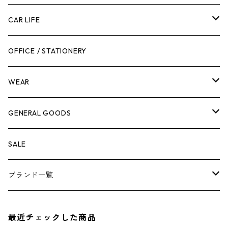
工具箱
日用品
ガーデンツール
スツール
CAR LIFE
作業台
ボディケア
ガーデンチェア
バンジーバンド
メンテナンスグッズ
OFFICE / STATIONERY
脚立
キャビネット・ツールハンガー
ストレージボックス
車内グッズ
WEAR
ケミカル
冬季用品
クーラーボックス
車外グッズ
トップス
GENERAL GOODS
その他
その他
ナイフ
芳香剤
ボトムス
ウォレット
SALE
アンダーウェア
エアーフレッシュナー
ブランド一覧
ソックス
AMES
最近チェックした商品