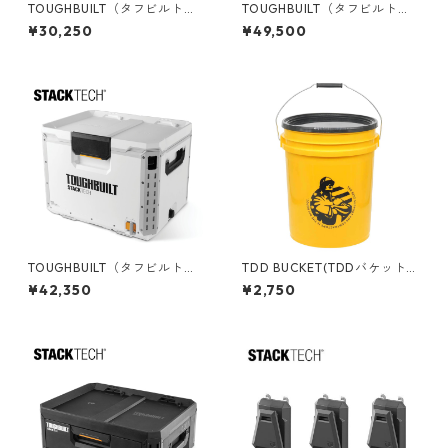
TOUGHBUILT（タフビルト）S
TOUGHBUILT（タフビルト）S
TACK TECH(スタックテック)
TACK TECH(スタックテック)
¥30,250
¥49,500
３ドロワー収納ボックス TB-B
ウィール3ドロワーボックス T
1-D-70-3
B-B1-D-R93
TOUGHBUILT（タフビルト）S
TDD BUCKET(TDDバケット)
TACK TECH(スタックテック)
5ガロンバケツ [コントラクタ
¥42,350
¥2,750
ハードクーラー38qt TB-B1-C
ー] フタ付き 05GLTDD
-70