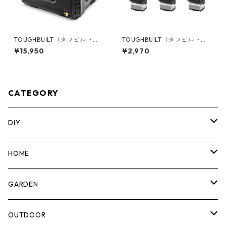
TOUGHBUILT（タフビルト）S
TOUGHBUILT（タフビルト）S
TACK TECH(スタックテック)
TACK TECH(スタックテック)
¥15,950
¥2,970
１ドロワー収納ボックス TB-B
オプションClipTechハブ（3P
1-D-30-1
C) TB-B1S3-A-50
CATEGORY
DIY
マーカー
HOME
計測機器
5ガロンバケツ
GARDEN
腰袋・ツールホルスター
キッチン
剪定ばさみ
OUTDOOR