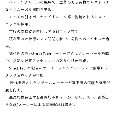
・ベアリングレールの採用で、重量のある荷物でもストレス
なくスムーズな開閉を実現。
・すべての引き出しがサイドレール部で施錠されるドロワー
ロックを採用。
・市販の南京錠を使用して防犯ロック可能。
・積み重ねた状態のまま開閉可能で、荷物へのアクセスが容
易。
・拡張性の高いStackTechコーナーアクセサリーレール搭載
で、多彩な純正アクセサリーの取り付けが可能。
・StackTech® 独自のオートロッキングシステムで簡単にス
タック＆ロックが可能。
・ 粉体塗装されたスチールコーナーが落下時の保護と構造強
度を向上。
・高度な構造工学と高性能ポリマーが、変形、落下、衝撃か
ら保護(メーカーによる高衝撃試験済み)。