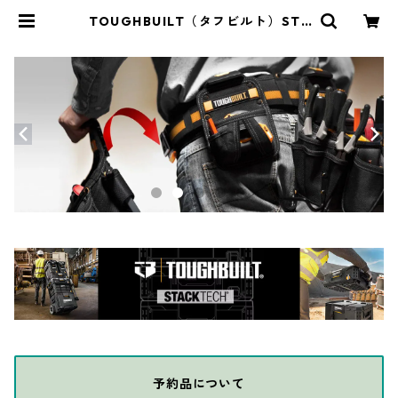
TOUGHBUILT（タフビルト）STA
CK TECH(スタックテック) 3ドロワ
ーボックス（サイドロック） TB-B1
-D-73 | THE DIY DEPOT
予約品について