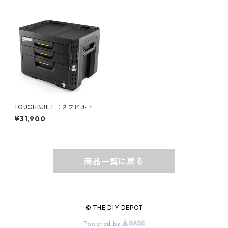
キャップ
BARNEL
グローブ
BEHRENS
グラス
BELL
バッグ
BORA
TOUGHBUILT（タフビルト）S
TACK TECH(スタックテック)
¥31,900
3ドロワーボックス（サイドロ
ック） TB-B1-D-73
ウォレット・カードケース
BUCKET BOSS
商品一覧に戻る
BUCKET GRIPS
Cargoloc
© THE DIY DEPOT
Powered by
DELTA/MT