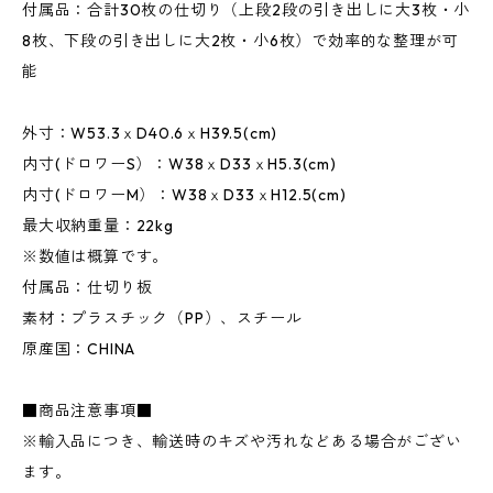
付属品：合計30枚の仕切り（上段2段の引き出しに大3枚・小
8枚、下段の引き出しに大2枚・小6枚）で効率的な整理が可
能
外寸：W53.3ｘD40.6ｘH39.5(cm)
内寸(ドロワーS）：W38ｘD33ｘH5.3(cm)
内寸(ドロワーM）：W38ｘD33ｘH12.5(cm)
最大収納重量：22kg
※数値は概算です。
付属品：仕切り板
素材：プラスチック（PP）、スチール
原産国：CHINA
■商品注意事項■
※輸入品につき、輸送時のキズや汚れなどある場合がござい
ます。