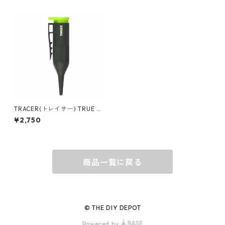
キャップ
BARNEL
グローブ
BEHRENS
グラス
BELL
バッグ
BORA
TRACER(トレイサー) TRUE S
HOTチョークマーカー ACSMK
¥2,750
1
ウォレット・カードケース
BUCKET BOSS
商品一覧に戻る
BUCKET GRIPS
Cargoloc
© THE DIY DEPOT
Powered by