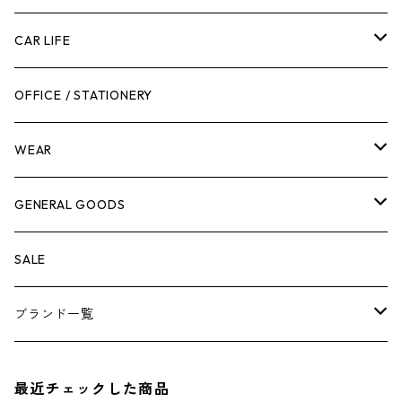
工具箱
日用品
ガーデンツール
スツール
CAR LIFE
作業台
ボディケア
ガーデンチェア
バンジーバンド
メンテナンスグッズ
OFFICE / STATIONERY
脚立
キャビネット・ツールハンガー
ストレージボックス
車内グッズ
WEAR
ケミカル
冬季用品
クーラーボックス
車外グッズ
トップス
GENERAL GOODS
その他
その他
ナイフ
芳香剤
ボトムス
ウォレット
SALE
アンダーウェア
エアーフレッシュナー
ブランド一覧
ソックス
AMES
最近チェックした商品