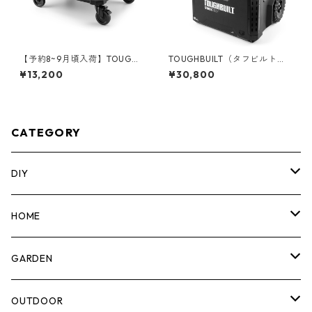
【予約8~9月頃入荷】TOUGHB
TOUGHBUILT（タフビルト）S
UILT（タフビルト）STACK TE
TACK TECH(スタックテック)
¥13,200
¥30,800
CH(スタックテック) ドーリー
ウィールツールボックス70 TB
カート TB-B1-T-10
-B1-B-70R
CATEGORY
DIY
マーカー
HOME
計測機器
5ガロンバケツ
GARDEN
腰袋・ツールホルスター
キッチン
剪定ばさみ
OUTDOOR