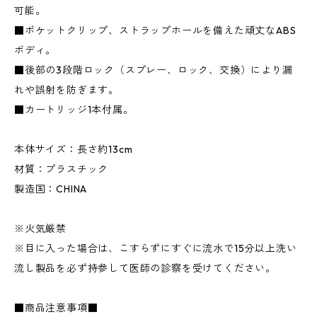
可能。
■ポケットクリップ、ストラップホールを備えた頑丈なABS
ボディ。
■後部の3段階ロック（スプレー、ロック、交換）により漏
れや誤射を防ぎます。
■カートリッジ1本付属。
本体サイズ：長さ約13cm
材質：プラスチック
製造国：CHINA
※火気厳禁
※目に入った場合は、こすらずにすぐに流水で15分以上洗い
流し製品を必ず持参して医師の診察を受けてください。
■商品注意事項■