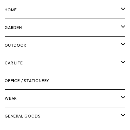
マーカー
HOME
計測機器
5ガロンバケツ
GARDEN
腰袋・ツールホルスター
キッチン
剪定ばさみ
OUTDOOR
工具箱
日用品
ガーデンツール
スツール
CAR LIFE
作業台
ボディケア
ガーデンチェア
バンジーバンド
メンテナンスグッズ
OFFICE / STATIONERY
脚立
キャビネット・ツールハンガー
ストレージボックス
車内グッズ
WEAR
ケミカル
冬季用品
クーラーボックス
車外グッズ
トップス
GENERAL GOODS