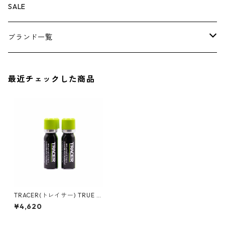
その他
その他
ナイフ
芳香剤
ボトムス
ウォレット
SALE
アンダーウェア
エアーフレッシュナー
ブランド一覧
ソックス
AMES
最近チェックした商品
キャップ
BARNEL
グローブ
BEHRENS
グラス
BELL
バッグ
BORA
TRACER(トレイサー) TRUE S
HOT交換用カートリッジ（2本
¥4,620
セット） ACSC2
ウォレット・カードケース
BUCKET BOSS