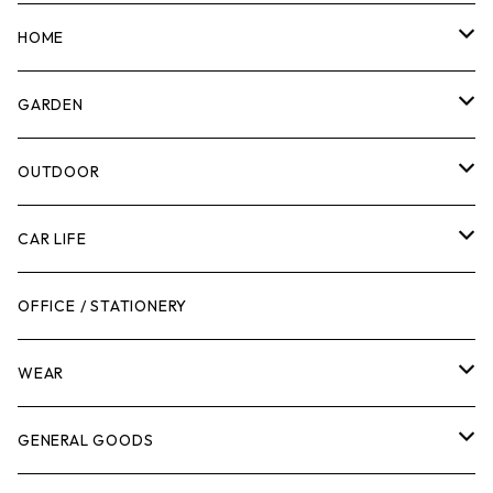
マーカー
HOME
計測機器
5ガロンバケツ
GARDEN
腰袋・ツールホルスター
キッチン
剪定ばさみ
OUTDOOR
工具箱
日用品
ガーデンツール
スツール
CAR LIFE
作業台
ボディケア
ガーデンチェア
バンジーバンド
メンテナンスグッズ
OFFICE / STATIONERY
脚立
キャビネット・ツールハンガー
ストレージボックス
車内グッズ
WEAR
ケミカル
冬季用品
クーラーボックス
車外グッズ
トップス
GENERAL GOODS