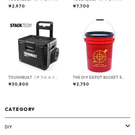
TACK TECH(スタックテック)
TACK TECH(スタックテック)
¥2,970
¥7,700
サイドバー TB-B1-A-30
マグネットバー TB-B1-A-33
TOUGHBUILT（タフビルト）S
THE DIY DEPOT BUCKET 5ガ
TACK TECH(スタックテック)
ロンバケツ [エレクトリシャ
¥30,800
¥2,750
ウィールツールボックス70 TB
ン] フタ付き 05GLTDD-OHM
-B1-B-70R
CATEGORY
DIY