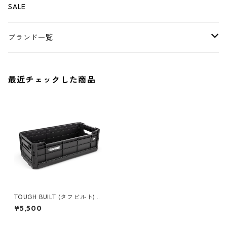
その他
その他
ナイフ
芳香剤
ボトムス
ウォレット
SALE
アンダーウェア
エアーフレッシュナー
ブランド一覧
ソックス
AMES
最近チェックした商品
キャップ
BARNEL
グローブ
BEHRENS
グラス
BELL
バッグ
BORA
TOUGH BUILT (タフビルト)フ
ォールディングクレートボッ
¥5,500
クス TB-G1-A42-26
ウォレット・カードケース
BUCKET BOSS