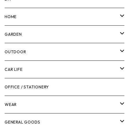
マーカー
HOME
計測機器
5ガロンバケツ
GARDEN
腰袋・ツールホルスター
キッチン
剪定ばさみ
OUTDOOR
工具箱
日用品
ガーデンツール
スツール
CAR LIFE
作業台
ボディケア
ガーデンチェア
バンジーバンド
メンテナンスグッズ
OFFICE / STATIONERY
脚立
キャビネット・ツールハンガー
ストレージボックス
車内グッズ
WEAR
ケミカル
冬季用品
クーラーボックス
車外グッズ
トップス
GENERAL GOODS