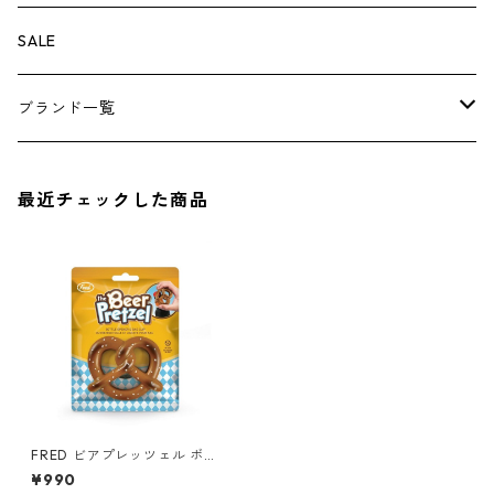
その他
その他
ナイフ
芳香剤
ボトムス
ウォレット
SALE
アンダーウェア
エアーフレッシュナー
ブランド一覧
ソックス
AMES
最近チェックした商品
キャップ
BARNEL
グローブ
BEHRENS
グラス
BELL
バッグ
BORA
FRED ビアプレッツェル ボト
ルオープナー&クリップ 999
¥990