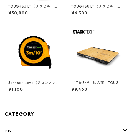
TOUGHBUILT（タフビルト）S
TOUGHBUILT（タフビルト）S
TACK TECH(スタックテック)
TACK TECH(スタックテック)
¥30,800
¥6,380
ウィールツールボックス70 TB
コンバージョンアダプター（2
-B1-B-70R
PC） TB-B1S2-A-0
Johnson Level (ジョンソンレ
【予約8~9月頃入荷】TOUGHB
ベル) 3m メジャースケール
UILT（タフビルト）STACK TE
¥1,100
¥9,460
[インチ/メトリック併記] 1828
CH(スタックテック) ワークト
-0010
ップパネル TB-B1-A-10
CATEGORY
DIY