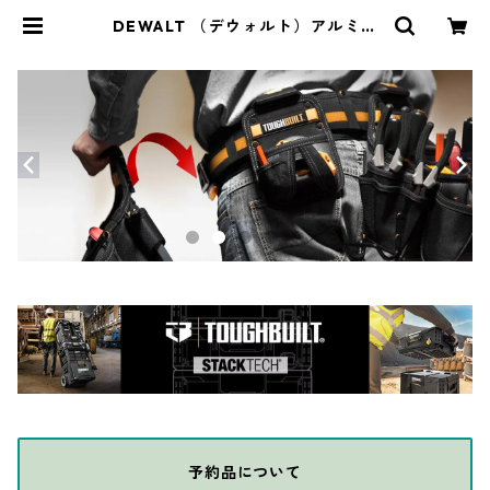
DEWALT （デウォルト）アルミハ
ンドスコップ （ガーデン・シャベ
ル） DXHTA6101 | THE DIY DEP
OT
予約品について