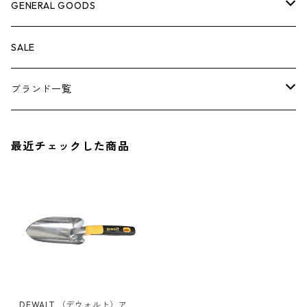
ケミカル
冬季用品
クーラーボックス
車外グッズ
トップス
GENERAL GOODS
その他
その他
ナイフ
芳香剤
ボトムス
ウォレット
SALE
アンダーウェア
エアーフレッシュナー
ブランド一覧
ソックス
AMES
最近チェックした商品
キャップ
BARNEL
グローブ
BEHRENS
グラス
BELL
バッグ
BORA
DEWALT （デウォルト）アル