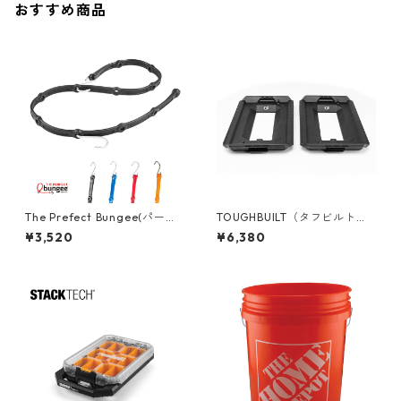
おすすめ商品
The Prefect Bungee(パーフ
TOUGHBUILT（タフビルト）S
ェクトバンジー) アジャスタブ
TACK TECH(スタックテック)
¥3,520
¥6,380
ル バンジーストラップ [48"/1
コンバージョンアダプター（2
20cm] AS48
PC） TB-B1S2-A-0