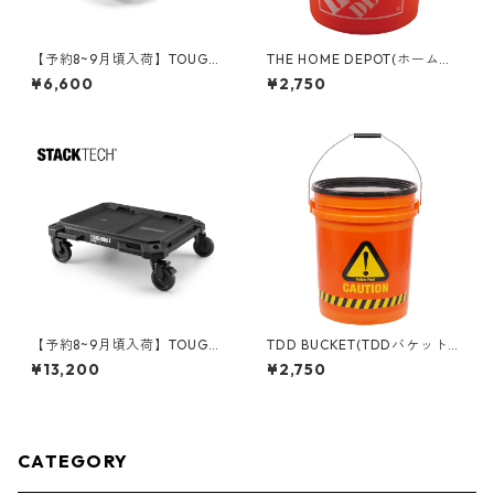
【予約8~9月頃入荷】TOUGHB
THE HOME DEPOT(ホームデ
UILT（タフビルト）STACK TE
ポ) 5ガロンバケツ 05GLHD2
¥6,600
¥2,750
CH(スタックテック) オーガナ
イザー【ハーフサイズ】 TB-B
1-O-10C
【予約8~9月頃入荷】TOUGHB
TDD BUCKET(TDDバケット)
UILT（タフビルト）STACK TE
5ガロンバケツ [CAUTION] フ
¥13,200
¥2,750
CH(スタックテック) ドーリー
タ付き 05GLTDD-CAU
カート TB-B1-T-10
CATEGORY