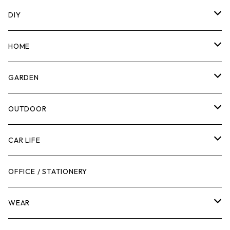
DIY
マーカー
HOME
計測機器
5ガロンバケツ
GARDEN
腰袋・ツールホルスター
キッチン
剪定ばさみ
OUTDOOR
工具箱
日用品
ガーデンツール
スツール
CAR LIFE
作業台
ボディケア
ガーデンチェア
バンジーバンド
メンテナンスグッズ
OFFICE / STATIONERY
脚立
キャビネット・ツールハンガー
ストレージボックス
車内グッズ
WEAR