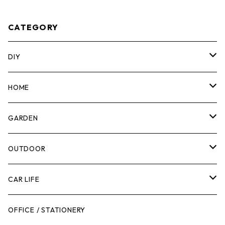
1-O-10C
CATEGORY
DIY
マーカー
HOME
計測機器
5ガロンバケツ
GARDEN
腰袋・ツールホルスター
キッチン
剪定ばさみ
OUTDOOR
工具箱
日用品
ガーデンツール
スツール
CAR LIFE
作業台
ボディケア
ガーデンチェア
バンジーバンド
メンテナンスグッズ
OFFICE / STATIONERY