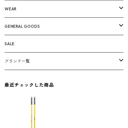
脚立
キャビネット・ツールハンガー
ストレージボックス
車内グッズ
WEAR
ケミカル
冬季用品
クーラーボックス
車外グッズ
トップス
GENERAL GOODS
その他
その他
ナイフ
芳香剤
ボトムス
ウォレット
SALE
アンダーウェア
エアーフレッシュナー
ブランド一覧
ソックス
AMES
最近チェックした商品
キャップ
BARNEL
グローブ
BEHRENS