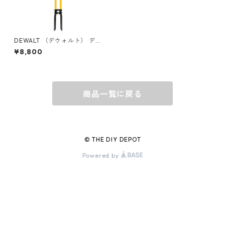
グラス
BELL
バッグ
BORA
DEWALT （デウォルト） ディ
ガーショベル ファイバーハ
¥8,800
ンドル DXLHA2607
ウォレット・カードケース
BUCKET BOSS
商品一覧に戻る
BUCKET GRIPS
Cargoloc
© THE DIY DEPOT
Powered by
DELTA/MT
DEWALT
DRIPLESS