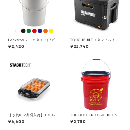
Leaktite(リークタイト) 5ガロ
TOUGHBUILT（タフビルト）S
ンバケツ [アメリカ製] 05GL
TACK TECH(スタックテック) 1
¥2,420
¥25,740
ドロワーボックス（サイドロ
ック） TB-B1-D-71
【予約8~9月頃入荷】TOUGHB
THE DIY DEPOT BUCKET 5ガ
UILT（タフビルト）STACK TE
ロンバケツ [エレクトリシャ
¥6,600
¥2,750
CH(スタックテック) オーガナ
ン] フタ付き 05GLTDD-OHM
イザー【ハーフサイズ】 TB-B