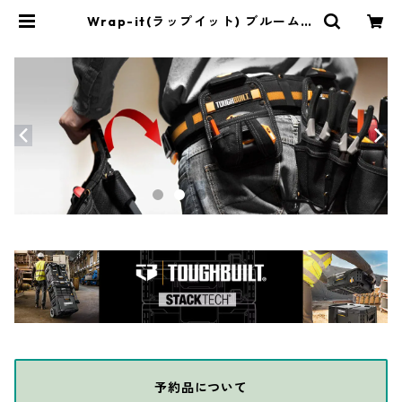
Wrap-it(ラップイット) ブルームバ
ー ほうきホルダー＆フック 500-B
B-34SS | THE DIY DEPOT
予約品について