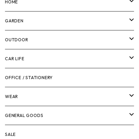
マーカー
HOME
計測機器
5ガロンバケツ
GARDEN
腰袋・ツールホルスター
キッチン
剪定ばさみ
OUTDOOR
工具箱
日用品
ガーデンツール
スツール
CAR LIFE
作業台
ボディケア
ガーデンチェア
バンジーバンド
メンテナンスグッズ
OFFICE / STATIONERY
脚立
キャビネット・ツールハンガー
ストレージボックス
車内グッズ
WEAR
ケミカル
冬季用品
クーラーボックス
車外グッズ
トップス
GENERAL GOODS
その他
その他
ナイフ
芳香剤
ボトムス
ウォレット
SALE