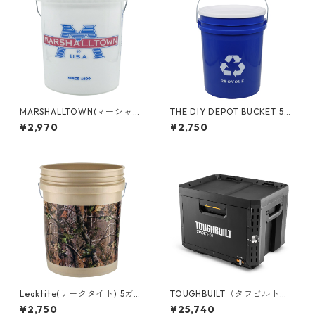
MARSHALLTOWN(マーシャル
THE DIY DEPOT BUCKET 5ガ
タウン) 5ガロンバケツ MT-5G
ロンバケツ リサイクル フタ付
¥2,970
¥2,750
B
き 05GLTDD-RCY
Leaktite(リークタイト) 5ガロ
TOUGHBUILT（タフビルト）S
ンバケツ [Real Tree] 05GLA
TACK TECH(スタックテック) 1
¥2,750
¥25,740
PG
ドロワーボックス（サイドロ