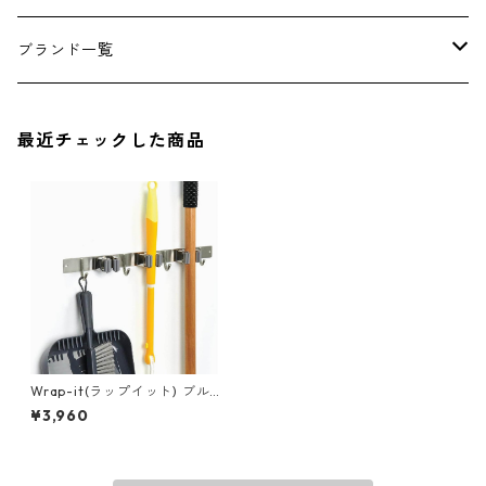
アンダーウェア
エアーフレッシュナー
ブランド一覧
ソックス
AMES
最近チェックした商品
キャップ
BARNEL
グローブ
BEHRENS
グラス
BELL
バッグ
BORA
Wrap-it(ラップイット) ブル
ームバー ほうきホルダー＆フ
¥3,960
ック 500-BB-34SS
ウォレット・カードケース
BUCKET BOSS