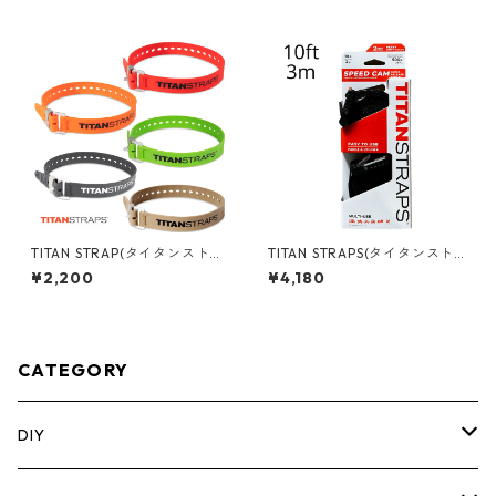
ック） TB-B1-D-71
TITAN STRAP(タイタンストラ
TITAN STRAPS(タイタンスト
ップ ) インダストリアル 25イ
ラップ ) メタルスピードカム 2
¥2,200
¥4,180
ンチ/64cm レッド/オレンジ/
PACK 10ft/3m SC-MTL-0110
グリーン/ブラック/コヨーテ T
-BLK
SI-0125
CATEGORY
DIY