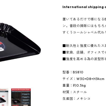
International shipping 
置いてあるだけで様になるB
ン。普段の掃除にはもちろ
すくうコールシャベル代わ
■耐久性と強度に優れたス
■家庭、店舗、オフィスで
■強度を高める為の波型形
型番：BS810
サイズ：W30×D8×H34cm
重量：約0.5kg
材質：スチール
生産国：メキシコ