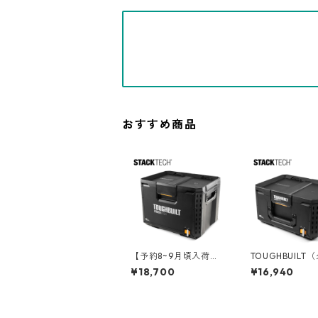
おすすめ商品
【予約8~9月頃入荷】T
TOUGHBUILT
OUGHBUILT（タフビ
ルト）STACK T
¥18,700
¥16,940
ルト）STACK TECH(ス
タックテック) ツール
タックテック) ツール
ボックス50 TB-B
ボックス70 TB-B1-B-
50
70