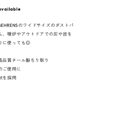
available
EHRENSのワイドサイズのダストパ
ん、暖炉やアウトドアでの灰や炭を
りに使っても◎
高品質チール製ちり取り
のご使用に
状を採用