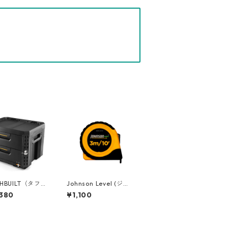
HBUILT（タフビ
Johnson Level (ジョ
TACK TECH(ス
ンソンレベル) 3m メ
380
¥1,100
ク) 2ドロワ
ジャースケール [イン
ックス（サイドロ
チ/メトリック併記] 18
TB-B1-D-72
28-0010