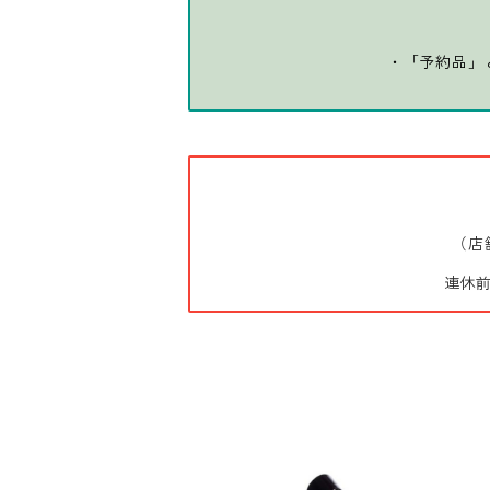
・「予約品」
（店
連休