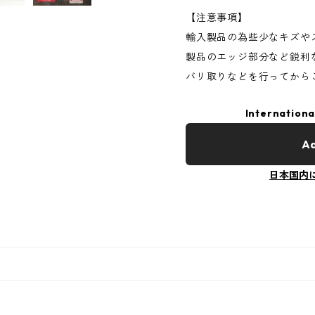
【注意事項】
輸入製品の為些少なキズや
製品のエッジ部分など鋭利
バリ取りなどを行ってから
Internationa
Ad
日本国内