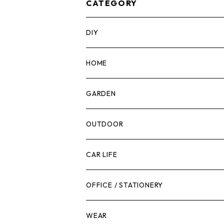
CATEGORY
DIY
マーカー
HOME
計測機器
5ガロンバケツ
GARDEN
腰袋・ツールホルスター
キッチン
剪定ばさみ
OUTDOOR
工具箱
日用品
ガーデンツール
スツール
CAR LIFE
作業台
ボディケア
ガーデンチェア
バンジーバンド
メンテナンスグッズ
OFFICE / STATIONERY
脚立
キャビネット・ツールハンガー
ストレージボックス
車内グッズ
WEAR