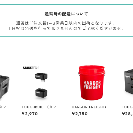
通常時の配送について
通常はご注文後1～3営業日以内の出荷となります。
土日祝は発送を行っておりませんのでご了承くださいませ。
（タフビ
TOUGHBUILT（タフビ
HARBOR FREIGHT(ハ
TOUG
ECH(ス
ルト）STACK TECH(ス
ーバーフレイト) 5ガロ
ルト）S
¥2,970
¥2,750
¥28,
タックテック) ロング
ンバケツ 05GLHAR
タックテッ
1-B-
ツールホルダー TB-B1
ーボ
-A-54
ック） 