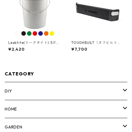
Leaktite(リークタイト) 5ガロ
TOUGHBUILT（タフビルト）S
ンバケツ [アメリカ製] 05GL
TACK TECH(スタックテック)
¥2,420
¥7,700
マグネットバー TB-B1-A-33
CATEGORY
DIY
マーカー
HOME
計測機器
5ガロンバケツ
GARDEN