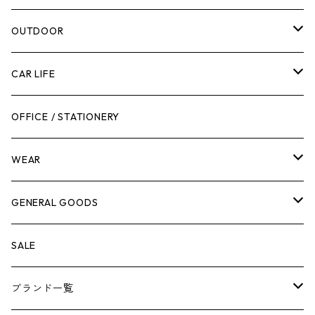
腰袋・ツールホルスター
キッチン
剪定ばさみ
OUTDOOR
工具箱
日用品
ガーデンツール
スツール
CAR LIFE
作業台
ボディケア
ガーデンチェア
バンジーバンド
メンテナンスグッズ
OFFICE / STATIONERY
脚立
キャビネット・ツールハンガー
ストレージボックス
車内グッズ
WEAR
ケミカル
冬季用品
クーラーボックス
車外グッズ
トップス
GENERAL GOODS
その他
その他
ナイフ
芳香剤
ボトムス
ウォレット
SALE
アンダーウェア
エアーフレッシュナー
ブランド一覧