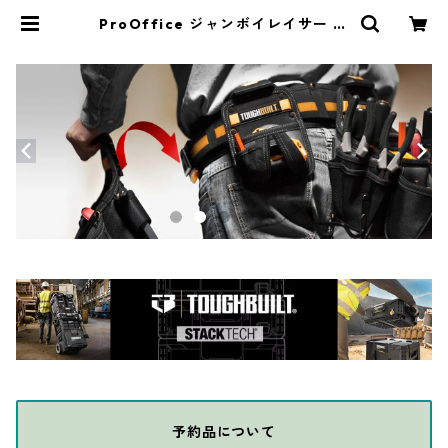
ProOffice ジャンボイレイサー 消
しゴム 2個セット ピンク/ブルーグ
レー for BIG Mistakes 4S-7653
8 | THE DIY DEPOT
予約品について