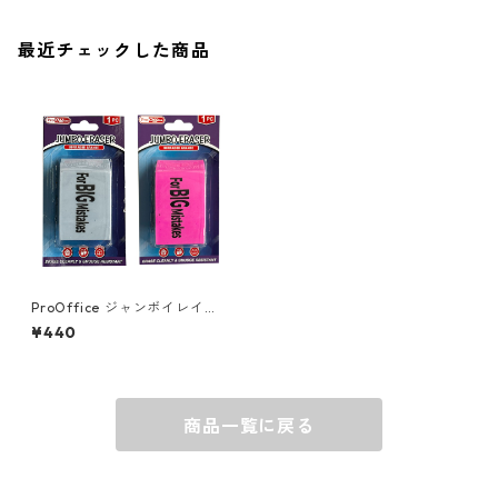
ソックス
AMES
最近チェックした商品
キャップ
BARNEL
グローブ
BEHRENS
グラス
BELL
バッグ
BORA
ProOffice ジャンボイレイサ
ー 消しゴム 2個セット ピン
¥440
ク/ブルーグレー for BIG Mist
akes 4S-76538
ウォレット・カードケース
BUCKET BOSS
商品一覧に戻る
BUCKET GRIPS