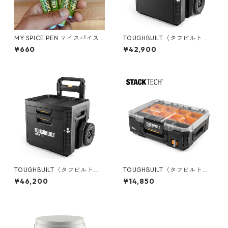
MY SPICE PEN マイスパイス
TOUGHBUILT（タフビルト）S
ペン 携帯用 ペン型調味料ケー
TACK TECH(スタックテック)
¥660
¥42,900
ス MY-SPICE
ウィール1ドロワーボックス TB
-B1-D-R91
TOUGHBUILT（タフビルト）S
TOUGHBUILT（タフビルト）S
TACK TECH(スタックテック)
TACK TECH(スタックテック)
¥46,200
¥14,850
ウィール2ドロワーボックス T
フルオーガナイザー TB-B1-O
B-B1-D-R92
-30