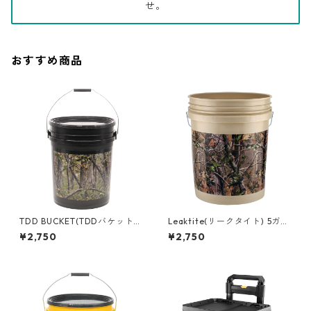
せ。
おすすめ商品
TDD BUCKET(TDDバケット)
Leaktite(リークタイト) 5ガロ
5ガロンバケツ [ツリーカモ] フ
ンバケツ [Real Tree] 05GLA
¥2,750
¥2,750
タ付き 05GLTDD-SWT
PG