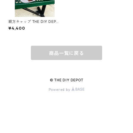
グラス
BELL
バッグ
BORA
親方キャップ THE DIY DEPOT
コットンバック/メッシュバッ
¥4,400
ク キャップ PROJECT SUPPO
RT OTTO-H1070-TDD
ウォレット・カードケース
BUCKET BOSS
商品一覧に戻る
BUCKET GRIPS
Cargoloc
© THE DIY DEPOT
Powered by
DELTA/MT
DEWALT
DRIPLESS