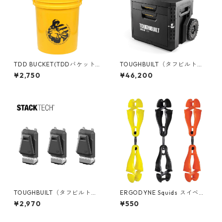
TDD BUCKET(TDDバケット)
TOUGHBUILT（タフビルト）S
5ガロンバケツ [コントラクタ
TACK TECH(スタックテック)
¥2,750
¥46,200
ー] フタ付き 05GLTDD
ウィール2ドロワーボックス T
B-B1-D-R92
TOUGHBUILT（タフビルト）S
ERGODYNE Squids スイベル
TACK TECH(スタックテック)
グローブクリップ 3420
¥2,970
¥550
オプションClipTechハブ（3P
C) TB-B1S3-A-50