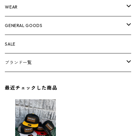
脚立
キャビネット・ツールハンガー
ストレージボックス
車内グッズ
WEAR
ケミカル
冬季用品
クーラーボックス
車外グッズ
トップス
GENERAL GOODS
その他
その他
ナイフ
芳香剤
ボトムス
ウォレット
SALE
アンダーウェア
エアーフレッシュナー
ブランド一覧
ソックス
AMES
最近チェックした商品
キャップ
BARNEL
グローブ
BEHRENS