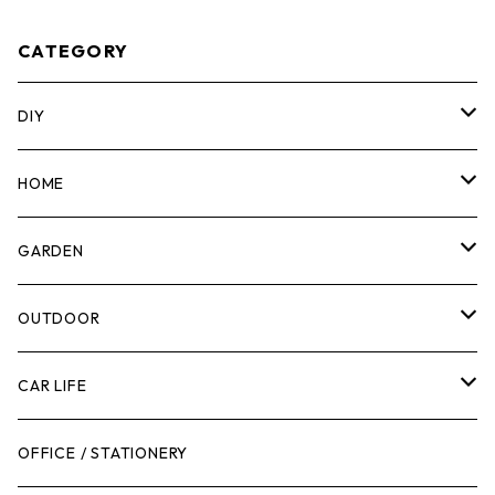
CATEGORY
DIY
マーカー
HOME
計測機器
5ガロンバケツ
GARDEN
腰袋・ツールホルスター
キッチン
剪定ばさみ
OUTDOOR
工具箱
日用品
ガーデンツール
スツール
CAR LIFE
作業台
ボディケア
ガーデンチェア
バンジーバンド
メンテナンスグッズ
OFFICE / STATIONERY