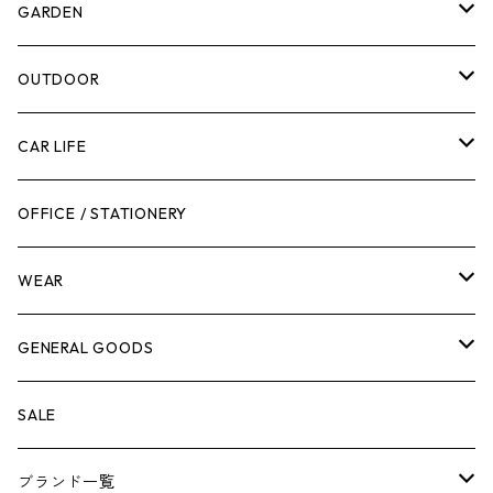
計測機器
5ガロンバケツ
GARDEN
腰袋・ツールホルスター
キッチン
剪定ばさみ
OUTDOOR
工具箱
日用品
ガーデンツール
スツール
CAR LIFE
作業台
ボディケア
ガーデンチェア
バンジーバンド
メンテナンスグッズ
OFFICE / STATIONERY
脚立
キャビネット・ツールハンガー
ストレージボックス
車内グッズ
WEAR
ケミカル
冬季用品
クーラーボックス
車外グッズ
トップス
GENERAL GOODS
その他
その他
ナイフ
芳香剤
ボトムス
ウォレット
SALE
アンダーウェア
エアーフレッシュナー
ブランド一覧