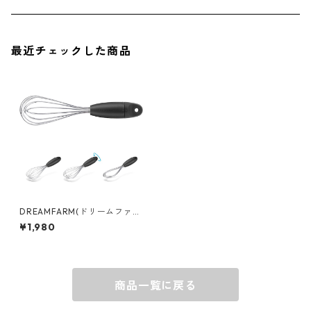
ソックス
AMES
最近チェックした商品
キャップ
BARNEL
グローブ
BEHRENS
グラス
BELL
バッグ
BORA
DREAMFARM(ドリームファー
ム) mini Flisk ウィスク 折り
¥1,980
畳み 泡立て器 ブラック 999
ウォレット・カードケース
BUCKET BOSS
商品一覧に戻る
BUCKET GRIPS