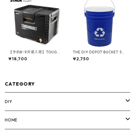
【予約8~9月頃入荷】TOUGHB
THE DIY DEPOT BUCKET 5ガ
UILT（タフビルト）STACK TE
ロンバケツ リサイクル フタ付
¥18,700
¥2,750
CH(スタックテック) ツールボ
き 05GLTDD-RCY
ックス70 TB-B1-B-70
CATEGORY
DIY
マーカー
HOME