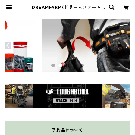
DREAMFARM(ドリームファーム)
mini Flisk ウィスク 折り畳み 泡立
て器 ブラック 999 | THE DIY DEP
OT
予約品について