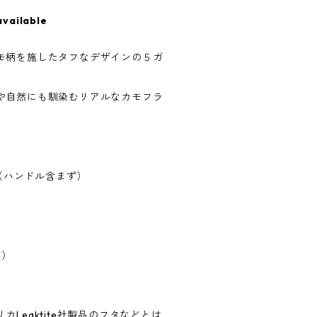
available
モ柄を施したタフなデザインの５ガ
や自然にも馴染むリアルなカモフラ
m（ハンドル含まず）
E）
Leaktite社製品のフタなどとは