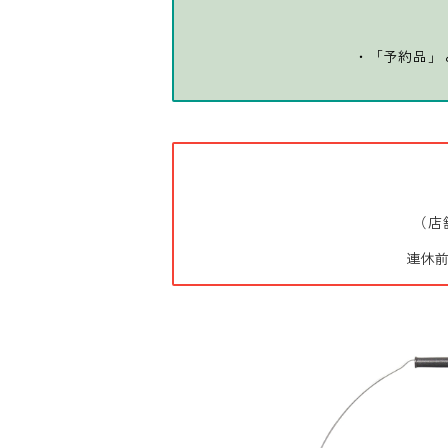
・「予約品」
（店
連休