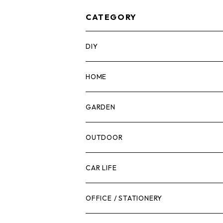
-60C
CATEGORY
DIY
マーカー
HOME
計測機器
5ガロンバケツ
GARDEN
腰袋・ツールホルスター
キッチン
剪定ばさみ
OUTDOOR
工具箱
日用品
ガーデンツール
スツール
CAR LIFE
作業台
ボディケア
ガーデンチェア
バンジーバンド
メンテナンスグッズ
OFFICE / STATIONERY