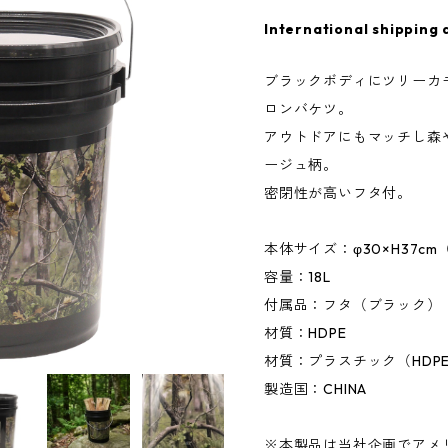
International shipping 
ブラックボディにツリーカ
ロンバケツ。
アウトドアにもマッチし森
ージュ柄。
密閉性が高いフタ付。
本体サイズ：φ30×H37c
容量：18L
付属品：フタ（ブラック）
材質：HDPE
材質：プラスチック（HDP
製造国：CHINA
※本製品は当社企画でアメリカ