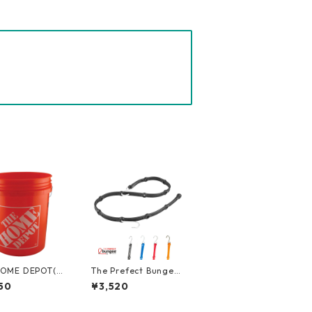
HOME DEPOT(ホ
The Prefect Bungee
ポ) 5ガロンバケ
(パーフェクトバンジ
50
¥3,520
GLHD2
ー) アジャスタブル バ
ンジーストラップ [4