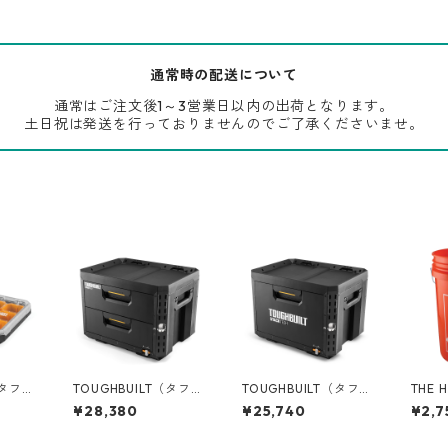
通常時の配送について
通常はご注文後1～3営業日以内の出荷となります。
土日祝は発送を行っておりませんのでご了承くださいませ。
（タフビ
TOUGHBUILT（タフビ
TOUGHBUILT（タフビ
THE 
ECH(ス
ルト）STACK TECH(ス
ルト）STACK TECH(ス
ームデ
¥28,380
¥25,740
¥2,7
タックテック) 2ドロワ
タックテック) 1ドロワ
ツ 05
O-10
ーボックス（サイドロ
ーボックス（サイドロ