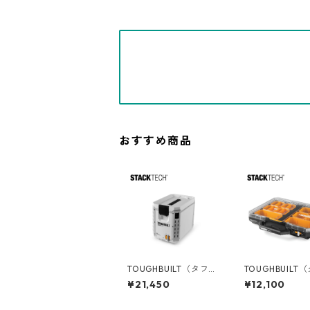
おすすめ商品
TOUGHBUILT（タフビ
TOUGHBUILT
ルト）STACK TECH(ス
ルト）STACK T
¥21,450
¥12,100
タックテック) ハード
タックテック) オーガ
クーラー16qt TB-B1-C
ナイザー TB-B1-