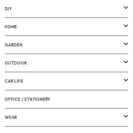
DIY
マーカー
HOME
計測機器
5ガロンバケツ
GARDEN
腰袋・ツールホルスター
キッチン
剪定ばさみ
OUTDOOR
工具箱
日用品
ガーデンツール
スツール
CAR LIFE
作業台
ボディケア
ガーデンチェア
バンジーバンド
メンテナンスグッズ
OFFICE / STATIONERY
脚立
キャビネット・ツールハンガー
ストレージボックス
車内グッズ
WEAR