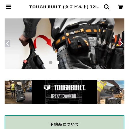
TOUGH BUILT (タフビルト) 12in
ツールトート TB-CT-82-12 | THE
DIY DEPOT
予約品について