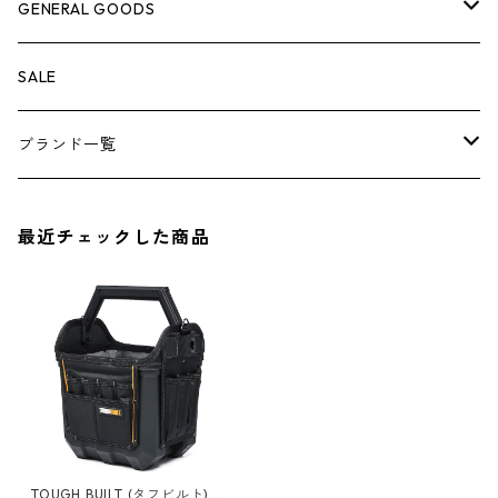
ケミカル
冬季用品
クーラーボックス
車外グッズ
トップス
GENERAL GOODS
その他
その他
ナイフ
芳香剤
ボトムス
ウォレット
SALE
アンダーウェア
エアーフレッシュナー
ブランド一覧
ソックス
AMES
最近チェックした商品
キャップ
BARNEL
グローブ
BEHRENS
グラス
BELL
バッグ
BORA
TOUGH BUILT (タフビルト) 12