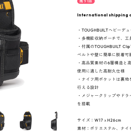
残り1点
International shipping 
・TOUGHBUILTヘビー
・多機能収納ポーチで、工
・付属のTOUGHBUILT Cl
ベルトや壁に簡単に脱着可
・高品質素材の6層構造と
使用に適した高耐久仕様
・ナイフ用ポケットは裏地
行える設計
・メジャークリップやドラ
を搭載
サイズ：W17ｘH26cm
素材：ポリエステル、ナイ