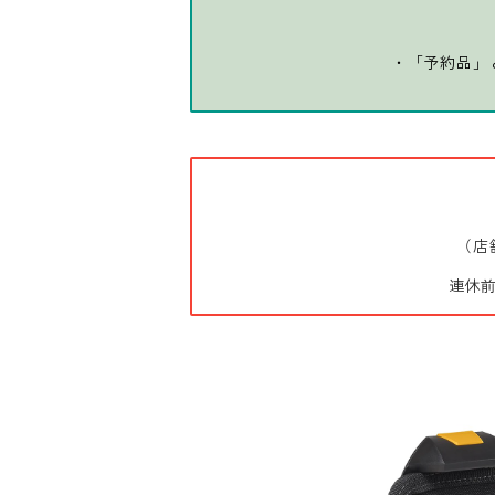
・「予約品」
（店
連休