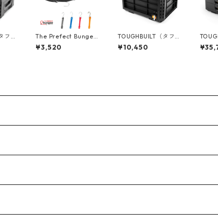
（タフビ
The Prefect Bungee
TOUGHBUILT（タフビ
TOUG
ECH(ス
(パーフェクトバンジ
ルト）STACK TECH(ス
ルト）S
¥3,520
¥10,450
¥35,
ー) アジャスタブル バ
タックテック) クレー
タックテッ
 TB-
ンジーストラップ [4
トボックス TB-B1-X-5
ーボ
8"/120cm] AS48
0
ック） 