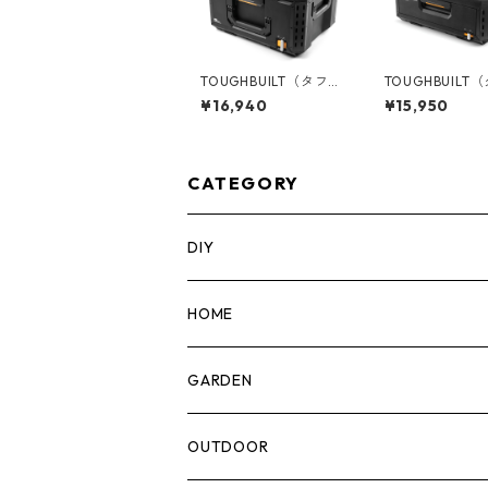
TOUGHBUILT（タフビ
TOUGHBUILT
ルト）STACK TECH(ス
ルト）STACK T
¥16,940
¥15,950
タックテック) ツール
タックテック) １ドロ
ボックス50 TB-B1-B-
ワー収納ボックス
50
B1-D-30-1
CATEGORY
DIY
マーカー
HOME
計測機器
5ガロンバケツ
GARDEN
腰袋・ツールホルスター
キッチン
剪定ばさみ
OUTDOOR