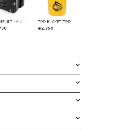
HBUILT（タフビ
TDD BUCKET(TDDバ
TACK TECH(ス
ケット) 5ガロンバケツ
750
¥2,750
ク) 4ドロワ
[コントラクター] フタ
ックス（サイドロ
付き 05GLTDD
TB-B1-D-74