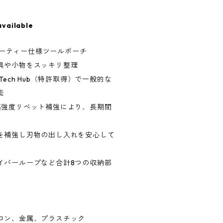
available
デューティー仕様ツールポーチ
具や小物をスッキリ整理
ipTech Hub（特許取得）で一般的な
能
高強度リベット補強により、長期間
を補強し刃物の出し入れを安心して
イバーループなど合計8つの収納部
ロン、金属、プラスチック